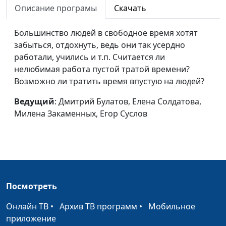
Описание програмы
Скачать
Солдатова, Милена
Закаменных, Егор Суслов
Большинство людей в свободное время хотят
Доверяй, но
Дмитрий Булатов,
#95
забыться, отдохнуть, ведь они так усердно
проверяй
Наталья Булатова,
работали, учились и т.п. Считается ли
Виктория Булатова,
нелюбимая работа пустой тратой времени?
Даниил Егоров
Возможно ли тратить время впустую на людей?
Виртуальное
Дмитрий Булатов,
#94
Ведущий
: Дмитрий Булатов, Елена Солдатова,
общение
Наталья Булатова,
Милена Закаменных, Егор Суслов
Виктория Булатова,
Даниил Егоров
Моббинг
Дмитрий Булатов,
#93
Наталья Булатова,
Виктория Булатова,
Посмотреть
Даниил Егоров
Онлайн ТВ
•
Архив ТВ программ
•
Мобильное
Что такое критика и
Дмитрий Булатов,
#92
приложение
как ее применять
Наталья Булатова,