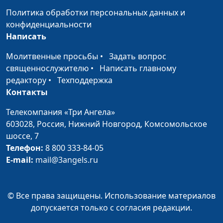
Виктория Булатова,
Политика обработки персональных данных и
Даниил Егоров
конфиденциальности
Написать
Нужно ли высшее
Дмитрий Булатов,
#91
образование?
Наталья Булатова,
Молитвенные просьбы
•
Задать вопрос
Сергей Катаев, Елена
священнослужителю
•
Написать главному
Солдатова
редактору
•
Техподдержка
Контакты
Мужские профессии
Дмитрий Булатов,
#90
Наталья Булатова,
Телекомпания «Три Ангела»
Сергей Катаев, Елена
603028,
Россия, Нижний Новгород,
Комсомольское
Солдатова
шоссе, 7
Телефон:
8 800 333-84-05
Как жить проще?
Дмитрий Булатов,
#89
E-mail:
mail@3angels.ru
Наталья Булатова,
Сергей Катаев, Елена
Солдатова
© Все права защищены. Использование материалов
допускается только с согласия редакции.
Разочарование
Дмитрий Булатов,
#88
Наталья Булатова,