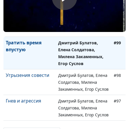
Не в деньгах
Дмитрий Булатов,
#100
счастье?
Наталья Булатова,
Милена Закаменных,
Егор Суслов
Тратить время
Дмитрий Булатов,
#99
впустую
Елена Солдатова,
Милена Закаменных,
Егор Суслов
Угрызения совести
Дмитрий Булатов, Елена
#98
Солдатова, Милена
Закаменных, Егор Суслов
Гнев и агрессия
Дмитрий Булатов, Елена
#97
Солдатова, Милена
Закаменных, Егор Суслов
Сила страха
Дмитрий Булатов, Елена
#96