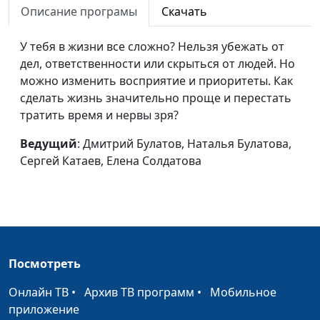
Описание програмы
Скачать
Чувство жалости
Дмитрий Булатов,
#86
У тебя в жизни все сложно? Нельзя убежать от
Наталья Булатова,
дел, ответственности или скрыться от людей. Но
Сергей Катаев, Елена
можно изменить восприятие и приоритеты. Как
Солдатова
сделать жизнь значительно проще и перестать
Женский праздник и
Дмитрий Булатов,
#85
тратить время и нервы зря?
права современных
Андрей Карганов,
женщин
Ведущий
: Дмитрий Булатов, Наталья Булатова,
Милена Закаменных,
Сергей Катаев, Елена Солдатова
Виктория Булатова
Чувство ревности:
Дмитрий Булатов,
#84
нужно ли с ним
Андрей Карганов,
бороться?
Милена Закаменных,
Виктория Булатова
Посмотреть
Зависть и как с ней
Дмитрий Булатов,
#83
бороться?
Андрей Карганов,
Онлайн ТВ
•
Архив ТВ программ
•
Мобильное
Милена Закаменных,
приложение