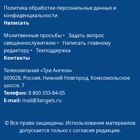
Виктория Булатова
Политика обработки персональных данных и
Самоутверждение
Дмитрий Булатов,
#82
конфиденциальности
Андрей Карганов,
Написать
Милена Закаменных,
Молитвенные просьбы
•
Задать вопрос
Наталья Булатова
священнослужителю
•
Написать главному
Зависимость в
Дмитрий Булатов,
#81
редактору
•
Техподдержка
отношениях
Андрей Карганов,
Контакты
Милена Закаменных,
Телекомпания «Три Ангела»
Наталья Булатова
603028,
Россия, Нижний Новгород,
Комсомольское
Новый год - новая
Дмитрий Булатов,
#80
шоссе, 7
жизнь?
Андрей Карганов,
Телефон:
8 800 333-84-05
Милена Закаменных,
E-mail:
mail@3angels.ru
Наталья Булатова
Лекарство от
Сергей Парфенов,
#79
© Все права защищены. Использование материалов
лицемерия
Вилина Парфенова,
допускается только с согласия редакции.
Милена Закаменных,