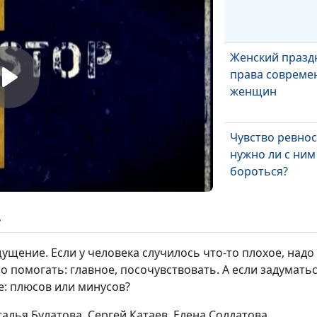
Женский празд
права совреме
женщин
Чувство ревнос
нужно ли с ним
бороться?
Зависть и как с
ь
бороться?
ущение. Если у человека случилось что-то плохое, надо 
но помогать: главное, посочувствовать. А если задумать
е: плюсов или минусов?
Самоутвержде
талья Булатова, Сергей Катаев, Елена Солдатова