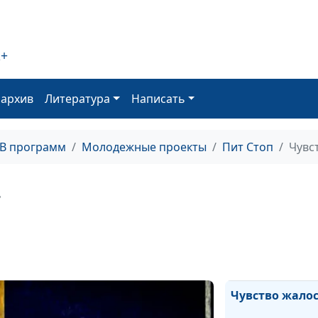
2+
Как жить прощ
оархив
Литература
Написать
Разочарование
ТВ программ
Молодежные проекты
Пит Стоп
Чувс
+
Сплетни
Чувство жало