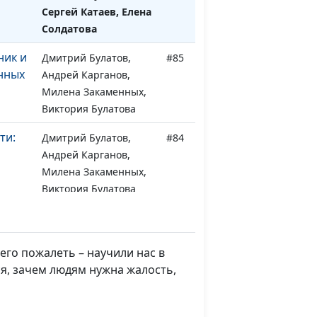
Сергей Катаев, Елена
Солдатова
ник и
Дмитрий Булатов,
#85
нных
Андрей Карганов,
Милена Закаменных,
Виктория Булатова
ти:
Дмитрий Булатов,
#84
Андрей Карганов,
Милена Закаменных,
Виктория Булатова
 ней
Дмитрий Булатов,
#83
Андрей Карганов,
Милена Закаменных,
его пожалеть – научили нас в
Виктория Булатова
ся, зачем людям нужна жалость,
ние
Дмитрий Булатов,
#82
Андрей Карганов,