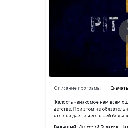
Описание програмы
Скачат
Жалость - знакомое нам всем ощ
детстве. При этом не обязатель
что она дает и чего в ней больш
Ведущий
: Дмитрий Булатов, На