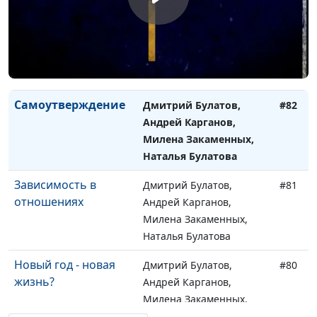
Зависть и как с ней
Дмитрий Булатов,
#83
бороться?
Андрей Карганов,
Милена Закаменных,
Виктория Булатова
Самоутверждение
Дмитрий Булатов,
#82
Андрей Карганов,
Милена Закаменных,
Наталья Булатова
Зависимость в
Дмитрий Булатов,
#81
отношениях
Андрей Карганов,
Милена Закаменных,
Наталья Булатова
Новый год - новая
Дмитрий Булатов,
#80
жизнь?
Андрей Карганов,
Милена Закаменных,
Наталья Булатова