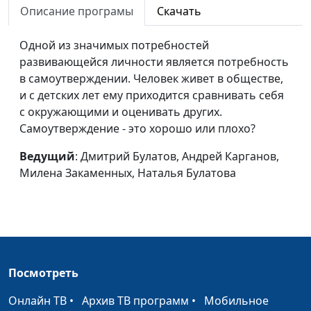
Описание програмы
Скачать
Лекарство от
Сергей Парфенов,
#79
лицемерия
Одной из значимых потребностей
Вилина Парфенова,
развивающейся личности является потребность
Милена Закаменных,
в самоутверждении. Человек живет в обществе,
Сергей Катаев
и с детских лет ему приходится сравнивать себя
Стремление к
Сергей Парфенов,
#78
с окружающими и оценивать других.
богатству - грех?
Вилина Парфенова,
Самоутверждение - это хорошо или плохо?
Милена Закаменных,
Ведущий
: Дмитрий Булатов, Андрей Карганов,
Сергей Катаев
Милена Закаменных, Наталья Булатова
Конец света: миф
Сергей Парфенов,
#77
или реальность?
Вилина Парфенова,
Милена Закаменных,
Сергей Катаев
Сверхъестественные
Сергей Парфенов,
#76
Посмотреть
силы
Вилина Парфенова,
Наталья Булатова,
Онлайн ТВ
•
Архив ТВ программ
•
Мобильное