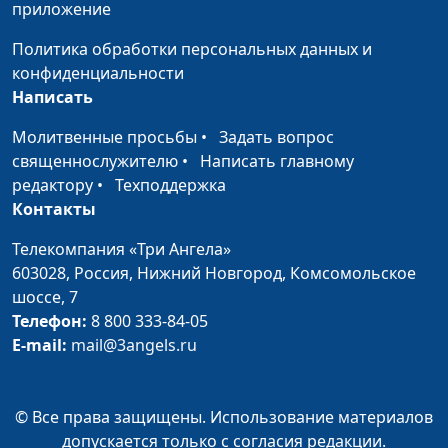
Сергей Катаев
приложение
Не хочу семью
Сергей Парфенов,
#74
Политика обработки персональных данных и
Вилина Парфенова,
конфиденциальности
Милена Закаменных,
Написать
Сергей Катаев
Молитвенные просьбы
•
Задать вопрос
Простить и
Сергей Парфенов,
#72
священнослужителю
•
Написать главному
отпустить
Вилина Парфенова,
редактору
•
Техподдержка
Милена Закаменных,
Контакты
Сергей Катаев
Телекомпания «Три Ангела»
Как полюбить себя?
Сергей Парфенов,
#71
603028,
Россия, Нижний Новгород,
Комсомольское
Вилина Парфенова,
шоссе, 7
Милена Закаменных,
Телефон:
8 800 333-84-05
Сергей Катаев
E-mail:
mail@3angels.ru
Интернет-
Сергей Парфенов,
#70
мошенничество: как
Вилина Парфенова,
© Все права защищены. Использование материалов
не стать жертвой?
Елена Солдатова, Богдан
допускается только с согласия редакции.