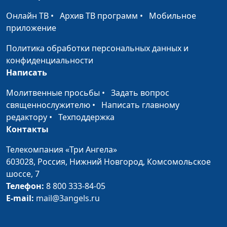
Павлюк, Наталья
Булатова
Онлайн ТВ
•
Архив ТВ программ
•
Мобильное
приложение
Когда
Сергей Парфенов, Елена
#59
привязанность
Солдатова, Богдан
Политика обработки персональных данных и
губительна
Павлюк, Наталья
конфиденциальности
Булатова
Написать
Уважение к старшим
Сергей Парфенов, Елена
#58
Молитвенные просьбы
•
Задать вопрос
Солдатова, Богдан
священнослужителю
•
Написать главному
Павлюк, Наталья
редактору
•
Техподдержка
Булатова
Контакты
Как пережить
Сергей Парфенов,
#57
Телекомпания «Три Ангела»
смерть близкого?
Вилина Парфенова,
603028,
Россия, Нижний Новгород,
Комсомольское
Богдан Павлюк, Наталья
шоссе, 7
Булатова
Телефон:
8 800 333-84-05
E-mail:
mail@3angels.ru
Как пережить
Сергей Парфенов,
#56
измену?
Вилина Парфенова,