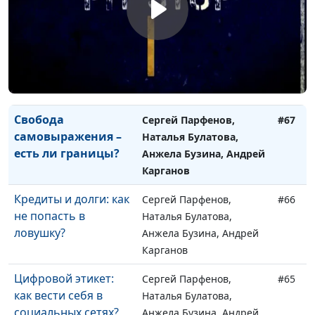
Карганов
Что хуже:
Сергей Парфенов,
#68
непостоянство или
Наталья Булатова,
боязнь перемен?
Анжела Бузина, Андрей
Карганов
Свобода
Сергей Парфенов,
#67
самовыражения –
Наталья Булатова,
есть ли границы?
Анжела Бузина, Андрей
Карганов
Кредиты и долги: как
Сергей Парфенов,
#66
не попасть в
Наталья Булатова,
ловушку?
Анжела Бузина, Андрей
Карганов
Цифровой этикет:
Сергей Парфенов,
#65
как вести себя в
Наталья Булатова,
социальных сетях?
Анжела Бузина, Андрей