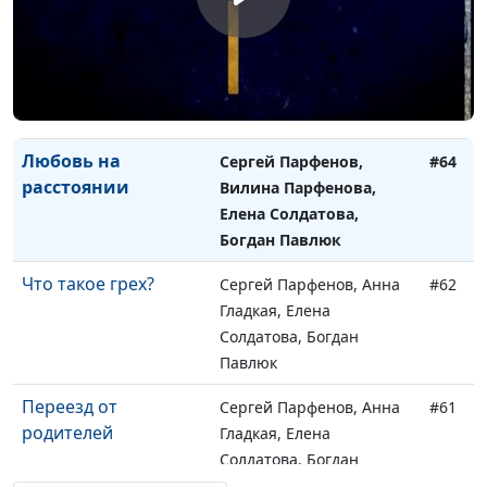
Цифровой этикет:
Сергей Парфенов,
#65
как вести себя в
Наталья Булатова,
социальных сетях?
Анжела Бузина, Андрей
Карганов
Любовь на
Сергей Парфенов,
#64
расстоянии
Вилина Парфенова,
Елена Солдатова,
Богдан Павлюк
Что такое грех?
Сергей Парфенов, Анна
#62
Гладкая, Елена
Солдатова, Богдан
Павлюк
Переезд от
Сергей Парфенов, Анна
#61
родителей
Гладкая, Елена
Солдатова, Богдан
Павлюк