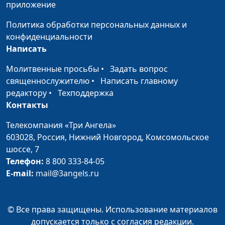
Булатова
приложение
Как пережить
Сергей Парфенов,
#56
Политика обработки персональных данных и
измену?
Вилина Парфенова,
конфиденциальности
Богдан Павлюк, Наталья
Написать
Булатова
Молитвенные просьбы
•
Задать вопрос
Брак «по залету»:
Сергей Парфенов,
#55
священнослужителю
•
Написать главному
«за» и «против»
Вилина Парфенова,
редактору
•
Техподдержка
Богдан Павлюк, Наталья
Контакты
Булатова
Телекомпания «Три Ангела»
Самовлюбленность
Сергей Парфенов,
#54
603028,
Россия, Нижний Новгород,
Комсомольское
или любовь к себе?
Наталья Булатова,
шоссе, 7
Богдан Павлюк, Надежда
Телефон:
8 800 333-84-05
Малышева
E-mail:
mail@3angels.ru
Вторая половинка -
Сергей Парфенов,
#53
правда или миф?
Наталья Булатова,
© Все права защищены. Использование материалов
Богдан Павлюк, Надежда
допускается только с согласия редакции.