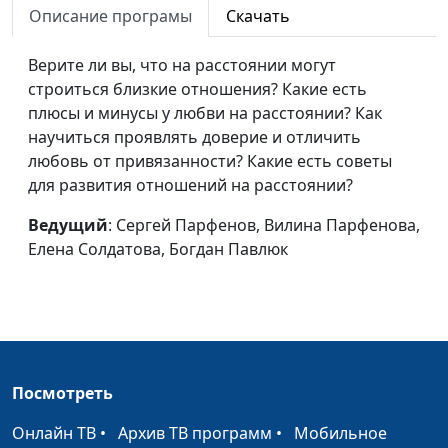
Описание програмы
Скачать
Меркантильность
Сергей Парфенов, Елена
#60
или здравый смысл?
Верите ли вы, что на расстоянии могут
Солдатова, Богдан
строиться близкие отношения? Какие есть
Павлюк, Наталья
плюсы и минусы у любви на расстоянии? Как
Булатова
научиться проявлять доверие и отличить
Когда
Сергей Парфенов, Елена
#59
любовь от привязанности? Какие есть советы
привязанность
Солдатова, Богдан
для развития отношений на расстоянии?
губительна
Павлюк, Наталья
Ведущий
: Сергей Парфенов, Вилина Парфенова,
Булатова
Елена Солдатова, Богдан Павлюк
Уважение к старшим
Сергей Парфенов, Елена
#58
Солдатова, Богдан
Павлюк, Наталья
Булатова
Как пережить
Сергей Парфенов,
#57
Посмотреть
смерть близкого?
Вилина Парфенова,
Богдан Павлюк, Наталья
Онлайн ТВ
•
Архив ТВ программ
•
Мобильное