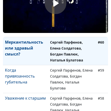
Павлюк
Переезд от
Сергей Парфенов, Анна
#61
родителей
Гладкая, Елена
Солдатова, Богдан
Павлюк
Меркантильность
Сергей Парфенов,
#60
или здравый
Елена Солдатова,
смысл?
Богдан Павлюк,
Наталья Булатова
Когда
Сергей Парфенов, Елена
#59
привязанность
Солдатова, Богдан
губительна
Павлюк, Наталья
Булатова
Уважение к старшим
Сергей Парфенов, Елена
#58
Солдатова, Богдан
Павлюк, Наталья