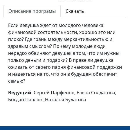
Булатова
Описание програмы
Скачать
Как пережить
Сергей Парфенов,
#57
смерть близкого?
Если девушка ждет от молодого человека
Вилина Парфенова,
финансовой состоятельности, хорошо это или
Богдан Павлюк, Наталья
плохо? Где грань между меркантильностью и
Булатова
здравым смыслом? Почему молодые люди
Как пережить
Сергей Парфенов,
#56
нередко обвиняют девушек в том, что им нужны
измену?
Вилина Парфенова,
только деньги и подарки? В праве ли девушка
Богдан Павлюк, Наталья
оживать от своего парня финансовой поддержки
Булатова
и надеяться на то, что он в будущем обеспечит
семью?
Брак «по залету»:
Сергей Парфенов,
#55
«за» и «против»
Вилина Парфенова,
Ведущий
: Сергей Парфенов, Елена Солдатова,
Богдан Павлюк, Наталья
Богдан Павлюк, Наталья Булатова
Булатова
Самовлюбленность
Сергей Парфенов,
#54
или любовь к себе?
Наталья Булатова,