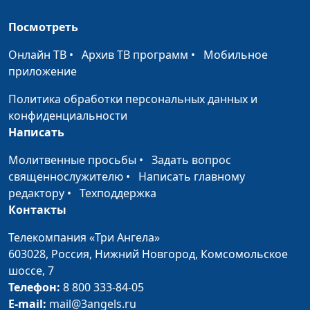
Богдан Павлюк, Надежда
Малышева
Посмотреть
Вторая половинка -
Сергей Парфенов,
#53
Онлайн ТВ
•
Архив ТВ программ
•
Мобильное
правда или миф?
Наталья Булатова,
приложение
Богдан Павлюк, Надежда
Малышева
Политика обработки персональных данных и
конфиденциальности
Экстремальный
Сергей Парфенов,
#52
Написать
спорт: подвиг или
Наталья Булатова,
глупость?
Богдан Павлюк, Надежда
Молитвенные просьбы
•
Задать вопрос
Малышева
священнослужителю
•
Написать главному
редактору
•
Техподдержка
Что делать, если я
Сергей Парфенов,
#51
Контакты
разлюбил?
Наталья Булатова,
Богдан Павлюк, Надежда
Телекомпания «Три Ангела»
Малышева
603028,
Россия, Нижний Новгород,
Комсомольское
шоссе, 7
Я не хочу взрослеть
Сергей Парфенов,
#50
Телефон:
8 800 333-84-05
Наталья Булатова,
E-mail:
mail@3angels.ru