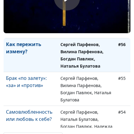
Как пережить
Сергей Парфенов,
#57
смерть близкого?
Вилина Парфенова,
Богдан Павлюк, Наталья
Булатова
Как пережить
Сергей Парфенов,
#56
измену?
Вилина Парфенова,
Богдан Павлюк,
Наталья Булатова
Брак «по залету»:
Сергей Парфенов,
#55
«за» и «против»
Вилина Парфенова,
Богдан Павлюк, Наталья
Булатова
Самовлюбленность
Сергей Парфенов,
#54
или любовь к себе?
Наталья Булатова,
Богдан Павлюк, Надежда
Малышева