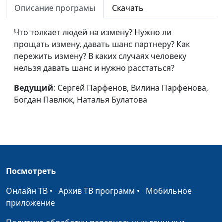
Описание програмы
Скачать
Вторая половинка -
Сергей Парфенов,
#53
правда или миф?
Что толкает людей на измену? Нужно ли
Наталья Булатова,
прощать измену, давать шанс партнеру? Как
Богдан Павлюк, Надежда
пережить измену? В каких случаях человеку
Малышева
нельзя давать шанс и нужно расстаться?
Экстремальный
Сергей Парфенов,
#52
спорт: подвиг или
Ведущий
: Сергей Парфенов, Вилина Парфенова,
Наталья Булатова,
глупость?
Богдан Павлюк, Наталья Булатова
Богдан Павлюк, Надежда
Малышева
Что делать, если я
Сергей Парфенов,
#51
разлюбил?
Наталья Булатова,
Богдан Павлюк, Надежда
Малышева
Посмотреть
Я не хочу взрослеть
Сергей Парфенов,
#50
Онлайн ТВ
•
Архив ТВ программ
•
Мобильное
Наталья Булатова,
приложение
Богдан Павлюк, Надежда