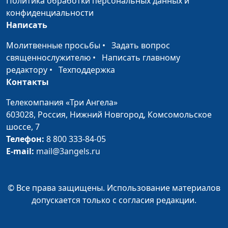
Политика обработки персональных данных и
Малышева
конфиденциальности
Похудеть к лету
Сергей Парфенов,
#49
Написать
Наталья Булатова,
Молитвенные просьбы
•
Задать вопрос
Богдан Павлюк, Надежда
священнослужителю
•
Написать главному
Малышева
редактору
•
Техподдержка
Как избавиться от
Сергей Парфенов,
#48
Контакты
контроля
Богдан Павлюк, Наталья
Телекомпания «Три Ангела»
родителей?
Булатова, Надежда
603028,
Россия, Нижний Новгород,
Комсомольское
Малышева, Сергей
шоссе, 7
Катаев
Телефон:
8 800 333-84-05
Возможно ли
Сергей Парфенов,
#47
E-mail:
mail@3angels.ru
контролировать
Богдан Павлюк, Наталья
мысли?
Булатова, Надежда
Малышева
© Все права защищены. Использование материалов
допускается только с согласия редакции.
Поступить честно
Сергей Парфенов,
#46
или схитрить?
Богдан Павлюк, Наталья