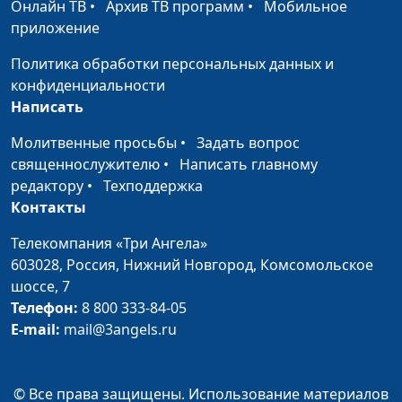
Онлайн ТВ
•
Архив ТВ программ
•
Мобильное
Как выбирать
Сергей Парфенов,
#41
приложение
друзей?
Вазген Меграбян, Диана
Политика обработки персональных данных и
Лаишевцева, Елена
конфиденциальности
Солдатова
Написать
Мне плохо: молчать
Сергей Парфенов,
#40
Молитвенные просьбы
•
Задать вопрос
или жаловаться?
Вазген Меграбян, Диана
священнослужителю
•
Написать главному
Лаишевцева, Богдан
редактору
•
Техподдержка
Павлюк
Контакты
Как ладить с
Сергей Парфенов,
#39
Телекомпания «Три Ангела»
соседом по
Андрей Караульщиков,
603028,
Россия, Нижний Новгород,
Комсомольское
комнате?
Диана Лаишевцева,
шоссе, 7
Богдан Павлюк
Телефон:
8 800 333-84-05
По соображениям
Сергей Парфенов,
#38
E-mail:
mail@3angels.ru
совести
Андрей Караульщиков,
Михаил Титовский,
Наталья Булатова
© Все права защищены. Использование материалов