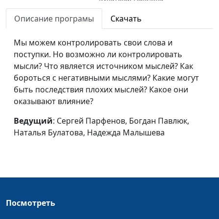
Малышева, Сергей
Описание програмы
Скачать
Катаев
И смех, и грех: как
Мы можем контролировать свои слова и
Сергей Парфенов,
#44
шутить, не обижая?
поступки. Но возможно ли контролировать
Богдан Павлюк, Наталья
мысли? Что является источником мыслей? Как
Булатова, Надежда
бороться с негативными мыслями? Какие могут
Малышева, Андрей
быть последствия плохих мыслей? Какое они
Карганов
оказывают влияние?
Что плохого в
Сергей Парфенов,
#43
матерных словах?
Ведущий
: Сергей Парфенов, Богдан Павлюк,
Богдан Павлюк, Наталья
Наталья Булатова, Надежда Малышева
Булатова, Надежда
Малышева, Андрей
Карганов
Парни о макияже
Сергей Парфенов,
#42
девушек
Вазген Меграбян, Диана
Лаишевцева, Елена
Посмотреть
Солдатова