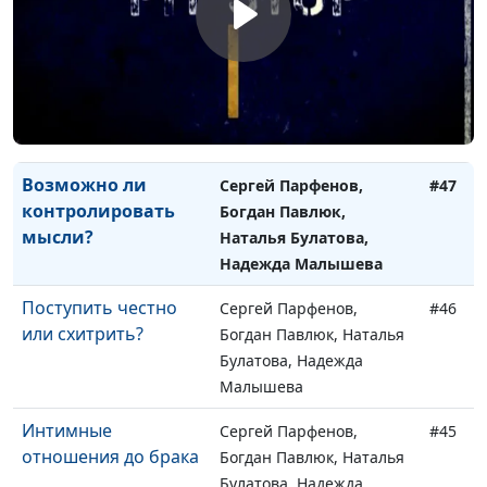
Как избавиться от
Сергей Парфенов,
#48
контроля
Богдан Павлюк, Наталья
родителей?
Булатова, Надежда
Малышева, Сергей
Катаев
Возможно ли
Сергей Парфенов,
#47
контролировать
Богдан Павлюк,
мысли?
Наталья Булатова,
Надежда Малышева
Поступить честно
Сергей Парфенов,
#46
или схитрить?
Богдан Павлюк, Наталья
Булатова, Надежда
Малышева
Интимные
Сергей Парфенов,
#45
отношения до брака
Богдан Павлюк, Наталья
Булатова, Надежда