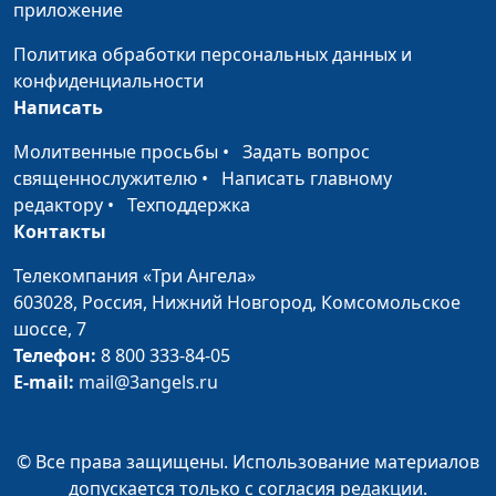
Как ладить с
Сергей Парфенов,
#39
приложение
соседом по
Андрей Караульщиков,
Политика обработки персональных данных и
комнате?
Диана Лаишевцева,
конфиденциальности
Богдан Павлюк
Написать
По соображениям
Сергей Парфенов,
#38
Молитвенные просьбы
•
Задать вопрос
совести
Андрей Караульщиков,
священнослужителю
•
Написать главному
Михаил Титовский,
редактору
•
Техподдержка
Наталья Булатова
Контакты
Как повысить
Сергей Парфенов,
#37
Телекомпания «Три Ангела»
самооценку
Богдан Павлюк, Михаил
603028,
Россия, Нижний Новгород,
Комсомольское
Титовский, Наталья
шоссе, 7
Булатова
Телефон:
8 800 333-84-05
Как простить друга?
Сергей Парфенов,
#36
E-mail:
mail@3angels.ru
Богдан Павлюк, Михаил
Титовский, Наталья
Булатова
© Все права защищены. Использование материалов
допускается только с согласия редакции.