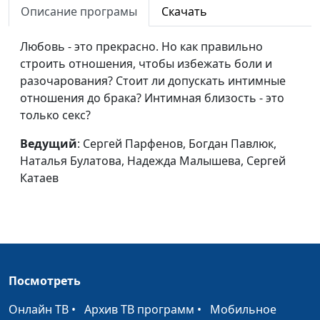
Описание програмы
Скачать
Булатова, Надежда
Малышева, Андрей
Любовь - это прекрасно. Но как правильно
Карганов
строить отношения, чтобы избежать боли и
Парни о макияже
разочарования? Стоит ли допускать интимные
Сергей Парфенов,
#42
девушек
отношения до брака? Интимная близость - это
Вазген Меграбян, Диана
только секс?
Лаишевцева, Елена
Солдатова
Ведущий
: Сергей Парфенов, Богдан Павлюк,
Как выбирать
Наталья Булатова, Надежда Малышева, Сергей
Сергей Парфенов,
#41
друзей?
Катаев
Вазген Меграбян, Диана
Лаишевцева, Елена
Солдатова
Мне плохо: молчать
Сергей Парфенов,
#40
или жаловаться?
Вазген Меграбян, Диана
Лаишевцева, Богдан
Посмотреть
Павлюк
Онлайн ТВ
•
Архив ТВ программ
•
Мобильное