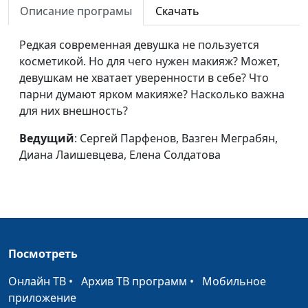
Описание програмы
Скачать
Как ладить с
Сергей Парфенов,
#39
соседом по
Редкая современная девушка не пользуется
Андрей Караульщиков,
комнате?
косметикой. Но для чего нужен макияж? Может,
Диана Лаишевцева,
девушкам не хватает уверенности в себе? Что
Богдан Павлюк
парни думают ярком макияже? Насколько важна
По соображениям
Сергей Парфенов,
#38
для них внешность?
совести
Андрей Караульщиков,
Ведущий
: Сергей Парфенов, Вазген Меграбян,
Михаил Титовский,
Диана Лаишевцева, Елена Солдатова
Наталья Булатова
Как повысить
Сергей Парфенов,
#37
самооценку
Богдан Павлюк, Михаил
Титовский, Наталья
Булатова
Посмотреть
Как простить друга?
Сергей Парфенов,
#36
Богдан Павлюк, Михаил
Онлайн ТВ
•
Архив ТВ программ
•
Мобильное
Титовский, Наталья
приложение