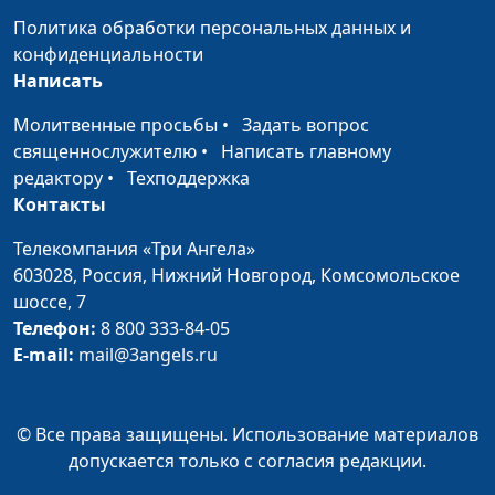
Булатова
Политика обработки персональных данных и
Как всё успеть?
Сергей Парфенов,
#35
конфиденциальности
Богдан Павлюк, Михаил
Написать
Титовский, Наталья
Молитвенные просьбы
•
Задать вопрос
Булатова
священнослужителю
•
Написать главному
Стоит ли
Сергей Парфенов,
#34
редактору
•
Техподдержка
знакомиться в
Богдан Павлюк, Михаил
Контакты
интернете?
Титовский, Наталья
Телекомпания «Три Ангела»
Булатова
603028,
Россия, Нижний Новгород,
Комсомольское
Бесконечная
Сергей Парфенов, Влад
#33
шоссе, 7
любовь - миф или
Лапшин, Оксана Трусюк,
Телефон:
8 800 333-84-05
реальность?
Аркадий Прозоренко
E-mail:
mail@3angels.ru
Быть свободным
Сергей Парфенов, Влад
#32
Лапшин, Оксана Трусюк,
© Все права защищены. Использование материалов
Аркадий Прозоренко
допускается только с согласия редакции.
Быть честным: что
Сергей Парфенов, Влад
#31