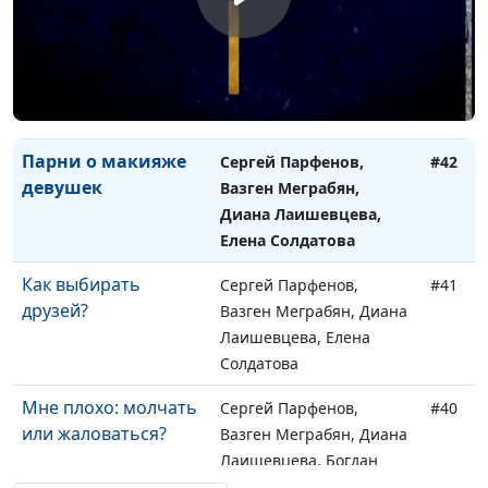
Что плохого в
Сергей Парфенов,
#43
матерных словах?
Богдан Павлюк, Наталья
Булатова, Надежда
Малышева, Андрей
Карганов
Парни о макияже
Сергей Парфенов,
#42
девушек
Вазген Меграбян,
Диана Лаишевцева,
Елена Солдатова
Как выбирать
Сергей Парфенов,
#41
друзей?
Вазген Меграбян, Диана
Лаишевцева, Елена
Солдатова
Мне плохо: молчать
Сергей Парфенов,
#40
или жаловаться?
Вазген Меграбян, Диана
Лаишевцева, Богдан
Павлюк