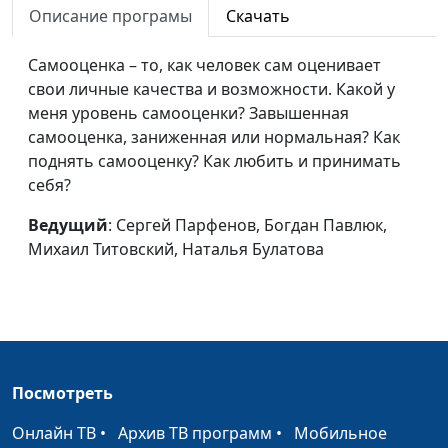
Описание програмы
Скачать
Стоит ли
Сергей Парфенов,
#34
знакомиться в
Самооценка – то, как человек сам оценивает
Богдан Павлюк, Михаил
интернете?
свои личные качества и возможности. Какой у
Титовский, Наталья
меня уровень самооценки? Завышенная
Булатова
самооценка, заниженная или нормальная? Как
Бесконечная
Сергей Парфенов, Влад
#33
поднять самооценку? Как любить и принимать
любовь - миф или
Лапшин, Оксана Трусюк,
себя?
реальность?
Аркадий Прозоренко
Ведущий
: Сергей Парфенов, Богдан Павлюк,
Быть свободным
Сергей Парфенов, Влад
#32
Михаил Титовский, Наталья Булатова
Лапшин, Оксана Трусюк,
Аркадий Прозоренко
Быть честным: что
Сергей Парфенов, Влад
#31
это значит?
Лапшин, Оксана Трусюк,
Аркадий Прозоренко
Посмотреть
Жизнь в соцсети
Сергей Парфенов, Анна
#30
Онлайн ТВ
•
Архив ТВ программ
•
Мобильное
Малышева, Влад