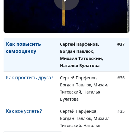
По соображениям
Сергей Парфенов,
#38
совести
Андрей Караульщиков,
Михаил Титовский,
Наталья Булатова
Как повысить
Сергей Парфенов,
#37
самооценку
Богдан Павлюк,
Михаил Титовский,
Наталья Булатова
Как простить друга?
Сергей Парфенов,
#36
Богдан Павлюк, Михаил
Титовский, Наталья
Булатова
Как всё успеть?
Сергей Парфенов,
#35
Богдан Павлюк, Михаил
Титовский, Наталья
Булатова