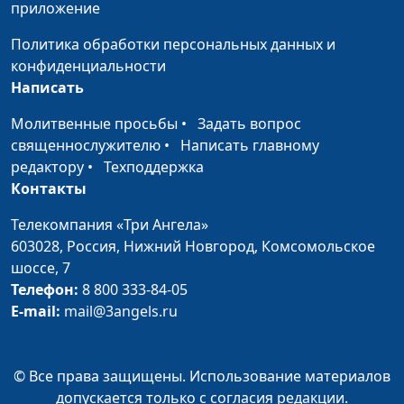
приложение
Лапшин, Оксана Трусюк,
Аркадий Прозоренко
Политика обработки персональных данных и
конфиденциальности
Начать жизнь с
Сергей Парфенов, Анна
#29
Написать
понедельника
Малышева, Влад
Лапшин, Оксана Трусюк,
Молитвенные просьбы
•
Задать вопрос
Аркадий Прозоренко
священнослужителю
•
Написать главному
редактору
•
Техподдержка
Конфликт: молчать
Сергей Парфенов, Анна
#28
Контакты
или обсуждать?
Малышева, Влад
Лапшин, Оксана Трусюк,
Телекомпания «Три Ангела»
Аркадий Прозоренко
603028,
Россия, Нижний Новгород,
Комсомольское
шоссе, 7
Учиться или
Сергей Парфенов,
#27
Телефон:
8 800 333-84-05
работать?
Владислав Лапшин,
E-mail:
mail@3angels.ru
Оксана Трусюк, Аркадий
Прозоренко
© Все права защищены. Использование материалов
Побег из курятника
Сергей Парфенов,
#26
допускается только с согласия редакции.
Владислав Лапшин,