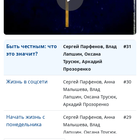
реальность?
Аркадий Прозоренко
Быть свободным
Сергей Парфенов, Влад
#32
Лапшин, Оксана Трусюк,
Аркадий Прозоренко
Быть честным: что
Сергей Парфенов, Влад
#31
это значит?
Лапшин, Оксана
Трусюк, Аркадий
Прозоренко
Жизнь в соцсети
Сергей Парфенов, Анна
#30
Малышева, Влад
Лапшин, Оксана Трусюк,
Аркадий Прозоренко
Начать жизнь с
Сергей Парфенов, Анна
#29
понедельника
Малышева, Влад
Лапшин, Оксана Трусюк,
Аркадий Прозоренко