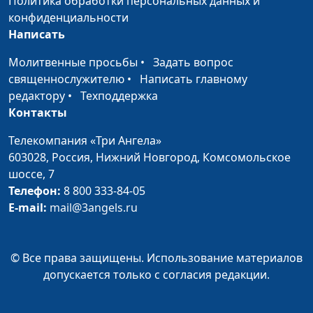
Политика обработки персональных данных и
Прозоренко
конфиденциальности
Чьих будешь? Или
Павел Жуков, Оксана
#24
Написать
статус-кво
Трусюк, Аркадий
Молитвенные просьбы
•
Задать вопрос
христианина
Прозоренко
священнослужителю
•
Написать главному
Счастливый и
Павел Жуков, Оксана
#23
редактору
•
Техподдержка
нищий
Трусюк, Аркадий
Контакты
Прозоренко
Телекомпания «Три Ангела»
Сплетничать или
Сергей Парфенов,
#22
603028,
Россия, Нижний Новгород,
Комсомольское
делиться мнением?
Татьяна Вавилова,
шоссе, 7
Оксана Трусюк, Аркадий
Телефон:
8 800 333-84-05
Прозоренко
E-mail:
mail@3angels.ru
Злословие
Сергей Парфенов,
#21
Татьяна Вавилова,
© Все права защищены. Использование материалов
Оксана Трусюк, Аркадий
допускается только с согласия редакции.
Прозоренко
Время
Сергей Парфенов,
#20