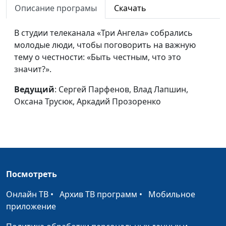
Описание програмы
Скачать
Конфликт: молчать
Сергей Парфенов, Анна
#28
или обсуждать?
В студии телеканала «Три Ангела» собрались
Малышева, Влад
молодые люди, чтобы поговорить на важную
Лапшин, Оксана Трусюк,
тему о честности: «Быть честным, что это
Аркадий Прозоренко
значит?».
Учиться или
Сергей Парфенов,
#27
работать?
Ведущий
: Сергей Парфенов, Влад Лапшин,
Владислав Лапшин,
Оксана Трусюк, Аркадий Прозоренко
Оксана Трусюк, Аркадий
Прозоренко
Побег из курятника
Сергей Парфенов,
#26
Владислав Лапшин,
Оксана Трусюк, Аркадий
Прозоренко
Посмотреть
Вдохновение
Сергей Парфенов,
#25
Онлайн ТВ
•
Архив ТВ программ
•
Мобильное
Владислав Лапшин,
приложение
Оксана Трусюк, Аркадий