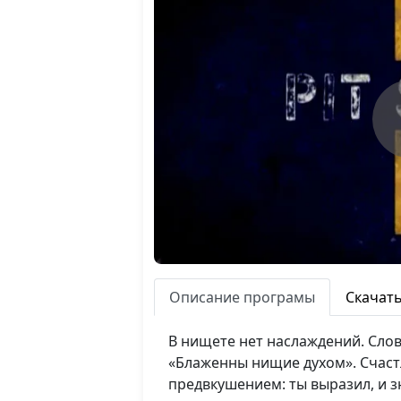
Описание програмы
Скачат
В нищете нет наслаждений. Сло
«Блаженны нищие духом». Счастл
предвкушением: ты выразил, и зн