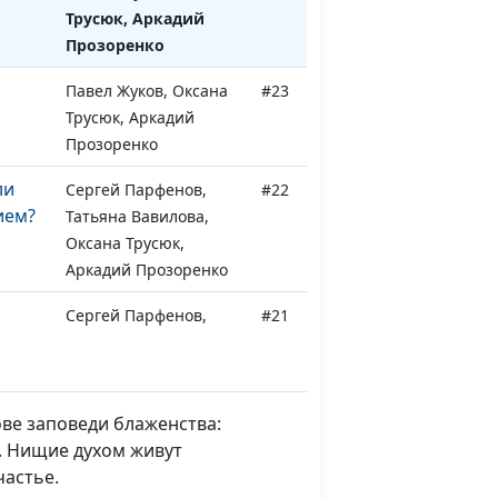
Трусюк, Аркадий
Прозоренко
Павел Жуков, Оксана
#23
Трусюк, Аркадий
Прозоренко
ли
Сергей Парфенов,
#22
ием?
Татьяна Вавилова,
Оксана Трусюк,
Аркадий Прозоренко
Сергей Парфенов,
#21
Татьяна Вавилова,
Оксана Трусюк,
Аркадий Прозоренко
ве заповеди блаженства:
Сергей Парфенов,
#20
а. Нищие духом живут
Татьяна Вавилова,
частье.
Оксана Трусюк,