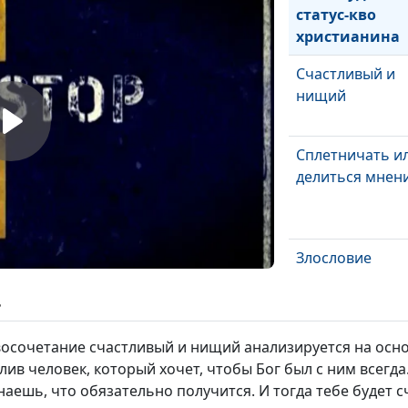
статус-кво
христианина
Счастливый и
нищий
Сплетничать и
делиться мнен
Злословие
ь
восочетание счастливый и нищий анализируется на осно
Время
ив человек, который хочет, чтобы Бог был с ним всегд
аешь, что обязательно получится. И тогда тебе будет с