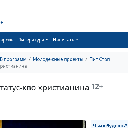
2+
Учиться или
работать?
оархив
Литература
Написать
ТВ программ
Молодежные проекты
Пит Стоп
Побег из курят
христианина
12+
татус-кво христианина
Вдохновение
Чьих будешь?