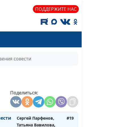
Трусюк, Аркадий
ПОДДЕРЖИТЕ НАС
Прозоренко
ли
Сергей Парфенов,
#22
ием?
Татьяна Вавилова,
Оксана Трусюк,
Аркадий Прозоренко
Сергей Парфенов,
#21
зения совести
Татьяна Вавилова,
Оксана Трусюк,
Аркадий Прозоренко
Сергей Парфенов,
#20
Поделиться:
Татьяна Вавилова,
Оксана Трусюк,
Владислав Лапшин
вести
Сергей Парфенов,
#19
Татьяна Вавилова,