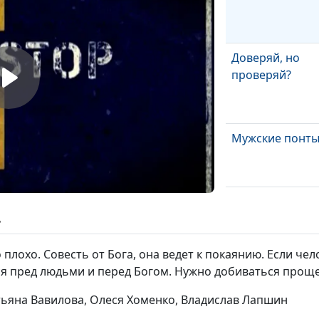
Доверяй, но
проверяй?
Мужские понт
Мужская профе
ь
о плохо. Совесть от Бога, она ведет к покаянию. Если че
Страх
ся пред людьми и перед Богом. Нужно добиваться проще
атьяна Вавилова, Олеся Хоменко, Владислав Лапшин