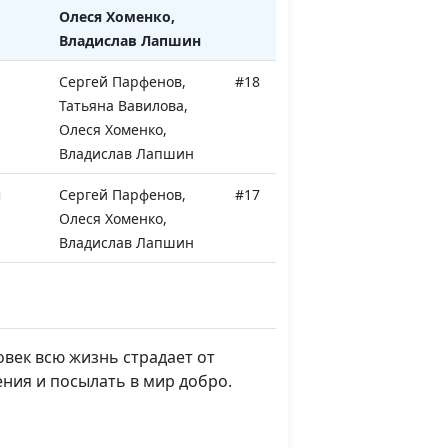
Олеся Хоменко,
Владислав Лапшин
Сергей Парфенов,
#18
Татьяна Вавилова,
Олеся Хоменко,
Владислав Лапшин
ы
Сергей Парфенов,
#17
Олеся Хоменко,
Владислав Лапшин
ссия
Сергей Парфенов,
#16
Олеся Хоменко,
Владислав Лапшин
ловек всю жизнь страдает от
Сергей Парфенов,
#15
ния и посылать в мир добро.
Юлия Надысева,
Оксана Трусюк,
Аркадий Прозоренко