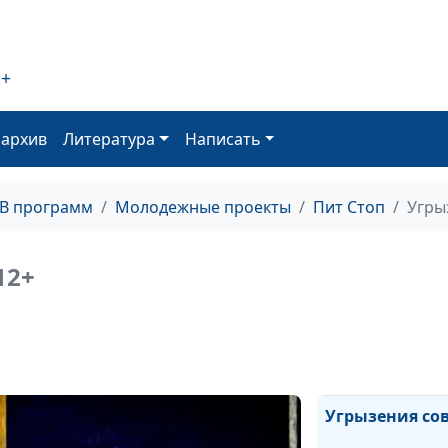
нищий
2+
Сплетничать и
делиться мнен
оархив
Литература
Написать
Злословие
ТВ программ
Молодежные проекты
Пит Стоп
Угры
12+
Время
Угрызения со