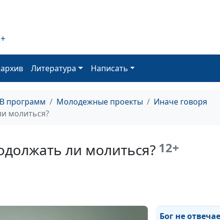
Сила прощени
2+
оархив
Литература
Написать
Лицемерие — г
ТВ программ
Молодежные проекты
Иначе говоря
ли молиться?
12+
родолжать ли молиться?
Вера и религия
Бог не отвечае