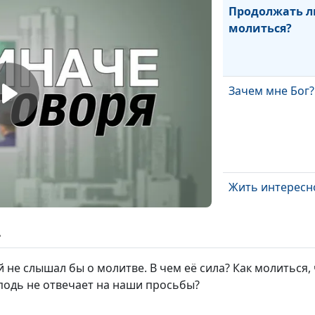
Продолжать л
молиться?
Зачем мне Бог?
Жить интересн
ь
Я (не) люблю с
й не слышал бы о молитве. В чем её сила? Как молиться
сподь не отвечает на наши просьбы?
Какой смысл ж