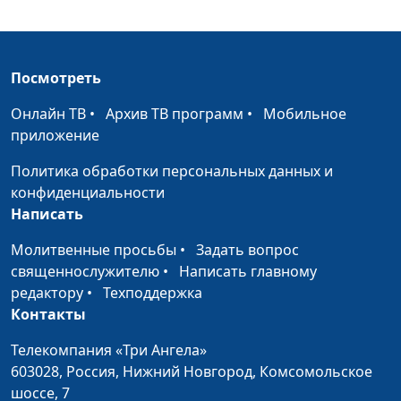
Сергей Катаев, Даниил
Круглов, Ирина Романова,
Арина Турутина, Илья
Посмотреть
Шерстнев
Онлайн ТВ
•
Архив ТВ программ
•
Мобильное
Бодипозитив
Максим Веренчук,
#162
приложение
священнослужитель ,
Юлианна Веренчук,
Политика обработки персональных данных и
Никита Бритов, Виктория
конфиденциальности
Булатова, Даниил
Написать
Круглов, Елена Солдатова,
Молитвенные просьбы
•
Задать вопрос
Дмитрий Варызгин,
священнослужителю
•
Написать главному
Аревик Варданян
редактору
•
Техподдержка
Как
Максим Веренчук,
#161
Контакты
контролировать
священнослужитель ,
Телекомпания «Три Ангела»
зависть?
Виктория Булатова,
603028,
Россия, Нижний Новгород,
Комсомольское
Никита Бритов, Аревик
шоссе, 7
Варданян, Даниил