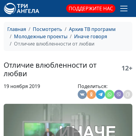
магистр богословия
ПОДДЕРЖИТЕ НАС
Музыка в жизни
Вадим Трусюк, Вадим
#173
человека
Кочкарев,
Главная
Посмотреть
Архив ТВ программ
священнослужитель,
Молодежные проекты
Иначе говоря
магистр богословия
Отличие влюбленности от любви
Территория риска
Вадим Трусюк, Павел
#172
Жуков,
Отличие влюбленности от
12+
священнослужитель
любви
Кто твой друг?
Вадим Трусюк, Павел
#171
19 ноября 2019
Поделиться:
Жуков,
священнослужитель
Как научиться
Вадим Трусюк, Мария
#170
любить себя?
Вачева, психолог и
семейный консультант
Разговор с детьми
Вадим Трусюк, Мария
#169