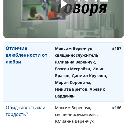
о сексе
Вачева, психолог и
семейный консультант
Зачем жениться,
Вадим Трусюк, Мария
#168
если можно просто
Вачева, психолог и
жить вместе?
семейный консультант
Отличие
Максим Веренчук,
#167
влюбленности от
священнослужитель ,
любви
Юлианна Веренчук,
Вазген Меграбян, Илья
Брагов, Даниил Круглов,
Мария Сорокина,
Никита Бритов, Аревик
Варданян
Обидчивость или
Максим Веренчук,
#166
гордость?
священнослужитель ,
Юлианна Веренчук,