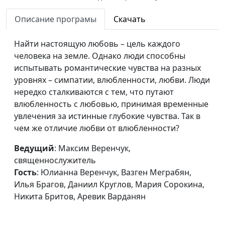
Никита Бритов, Аревик
Варданян, Даниил
Описание програмы
Скачать
Круглов, Илья Брагов,
Мария Сорокина, Вазген
Найти настоящую любовь – цель каждого
Меграбян
человека на земле. Однако люди способны
испытывать романтические чувства на разных
Есть ли дружба
Максим Веренчук,
#164
уровнях – симпатии, влюбленности, любви. Люди
между парнем и
священнослужитель ,
нередко сталкиваются с тем, что путают
девушкой?
Юлианна Веренчук,
влюбленность с любовью, принимая временные
Виктория Булатова,
увлечения за истинные глубокие чувства. Так в
Никита Бритов, Круглов
чем же отличие любви от влюбленности?
Даниил, Аревик
Варданян, Дмитрий
Ведущий
: Максим Веренчук,
Варызгин, Елена
священнослужитель
Солдатова
Гость
: Юлианна Веренчук, Вазген Меграбян,
Илья Брагов, Даниил Круглов, Мария Сорокина,
Меняются ли люди
Максим Веренчук,
#163
Никита Бритов, Аревик Варданян
ради отношений?
священнослужитель,
Юлианна Веренчук,
Анастасия Колчина,