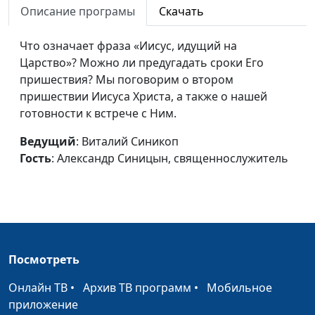
Небесное
Описание програмы
Скачать
Александр Синицын,
священнослужитель
Что означает фраза «Иисус, идущий на
Царство Божие в Новом
Виталий Синикоп,
#9
Царство»? Можно ли предугадать сроки Его
Завете
Александр Синицын,
пришествия? Мы поговорим о втором
священнослужитель
пришествии Иисуса Христа, а также о нашей
готовности к встрече с Ним.
Царство Божие в Ветхом
Виталий Синикоп,
#9
Завете
Александр Синицын,
Ведущий
: Виталий Синикоп
священнослужитель
Гость
: Александр Синицын, священнослужитель
Вера, способная двигать
Виталий Синикоп,
#9
гору
Анвар Гиндуллин,
священнослужитель
Величие Христа сегодня
Виталий Синикоп,
#9
Посмотреть
Анвар Гиндуллин,
священнослужитель
Онлайн ТВ
•
Архив ТВ программ
•
Мобильное
приложение
Стойте твердо во Христе
Виталий Синикоп,
#9