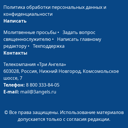
Анвар Гиндуллин,
Политика обработки персональных данных и
священнослужитель
конфиденциальности
Написать
Четыре больших обмана
Виталий Синикоп,
#9
Анвар Гиндуллин,
Молитвенные просьбы
•
Задать вопрос
священнослужитель
священнослужителю
•
Написать главному
редактору
•
Техподдержка
Ищите лица Моего
Виталий Синикоп,
#9
Контакты
Анвар Гиндуллин,
священнослужитель
Телекомпания «Три Ангела»
603028,
Россия, Нижний Новгород,
Комсомольское
О чем наши мечты?
Виталий Синикоп,
#9
шоссе, 7
Анвар Гиндуллин,
Телефон:
8 800 333-84-05
священнослужитель
E-mail:
mail@3angels.ru
Люди высокого Духа
Виталий Синикоп,
#9
Анвар Гиндуллин,
© Все права защищены. Использование материалов
священнослужитель
допускается только с согласия редакции.
Иисус Христос -
Виталий Синикоп,
#9