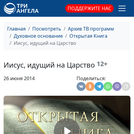
священнослужитель,
ПОДДЕРЖИТЕ НАС
магистр богословия
Исполниться Духом Святым
Виталий Синикоп,
#9
Главная
Посмотреть
Архив ТВ программ
Олег Гончаров,
Духовное основание
Открытая Книга
священнослужитель,
Иисус, идущий на Царство
магистр богословия
Истинное богословие
Виталий Синикоп,
#9
12+
Иисус, идущий на Царство
Олег Гончаров,
священнослужитель,
26 июня 2014
Поделиться:
магистр богословия
Как проявляется Божья
Виталий Синикоп,
#9
любовь?
Олег Гончаров,
священнослужитель,
магистр богословия
Церковь и Царство Божье
Виталий Синикоп,
#9
Александр Синицын,