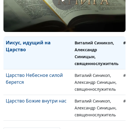
священнослужитель
Евангелие и Царство Божие
Виталий Синикоп,
#9
Александр Синицын,
священнослужитель
Иисус, идущий на
Виталий Синикоп,
#9
Царство
Александр
Синицын,
священнослужитель
Царство Небесное силой
Виталий Синикоп,
#9
берется
Александр Синицын,
священнослужитель
Царство Божие внутри нас
Виталий Синикоп,
#9
Александр Синицын,
священнослужитель
Приблизилось Царство
Виталий Синикоп,
#9