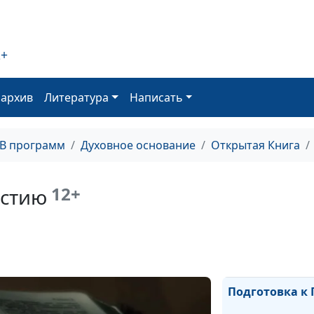
Что значит пр
2+
недостойно?
оархив
Литература
Написать
Чаша для Прич
ТВ программ
Духовное основание
Открытая Книга
Хлеб для Прича
12+
астию
Брожение - сим
Подготовка к