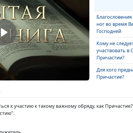
Благословения
ног во время В
Господней
Кому не следуе
участвовать в 
Причастии?
Для кого пред
Причастие?
ь
Зачем нужно П
ься к участию к такому важному обряду, как Причастие? 
стию".
Новозаветная 
служитель