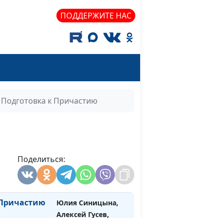
священнослужитель
ПОДДЕРЖИТЕ НАС
ичащаться
Юлия Синицына,
#957
Алексей Гусев,
священнослужитель
астия
Юлия Синицына,
#956
Алексей Гусев,
священнослужитель
Подготовка к Причастию
стия
Юлия Синицына,
#955
Алексей Гусев,
священнослужитель
вол греха
Поделиться:
Юлия Синицына,
#954
Алексей Гусев,
священнослужитель
 Причастию
Юлия Синицына,
#953
Алексей Гусев,