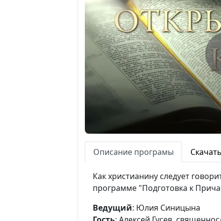
Описание програмы
Скачат
Как христианину следует говорит
программе "Подготовка к Прича
Ведущий
: Юлия Синицына
Гость
: Алексей Гусев, священно