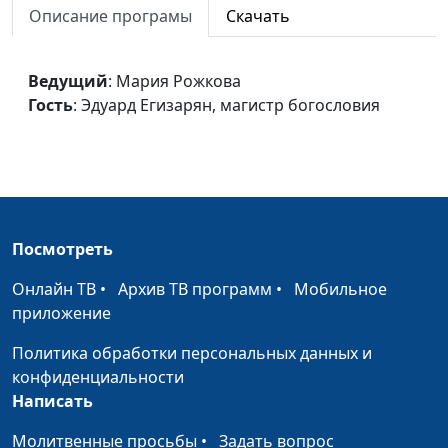
Описание програмы
Скачать
Эдуард Егизарян,
магистр богословия
Воскрешение мёртвых
Ведущий
: Мария Рожкова
Мария Рожкова,
#92
Гость
: Эдуард Егизарян, магистр богословия
Эдуард Егизарян,
магистр богословия
Что несет наша речь:
Виталий Синикоп,
#92
благословения или
Александр
проклятия?
Богданенков,
священнослужитель
Посмотреть
Смирение – путь на небеса
Виталий Синикоп,
#92
Онлайн ТВ
•
Архив ТВ программ
•
Мобильное
Александр
приложение
Богданенков,
Политика обработки персональных данных и
священнослужитель
конфиденциальности
Богатство и бедность – две
Виталий Синикоп,
#92
Написать
стороны одной медали
Александр
Молитвенные просьбы
•
Задать вопрос
Богданенков,