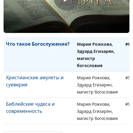
магистр богословия
Какими мы будем в
Мария Рожкова,
#92
вечности
Эдуард Егизарян,
магистр богословия
Что такое Богослужение?
Мария Рожкова,
#92
Эдуард Егизарян,
магистр
богословия
Христианские амулеты и
Мария Рожкова,
#92
суеверия
Эдуард Егизарян,
магистр богословия
Библейские чудеса и
Мария Рожкова,
#92
современность
Эдуард Егизарян,
магистр богословия
Что нас ждет после смерти?
Мария Рожкова,
#92