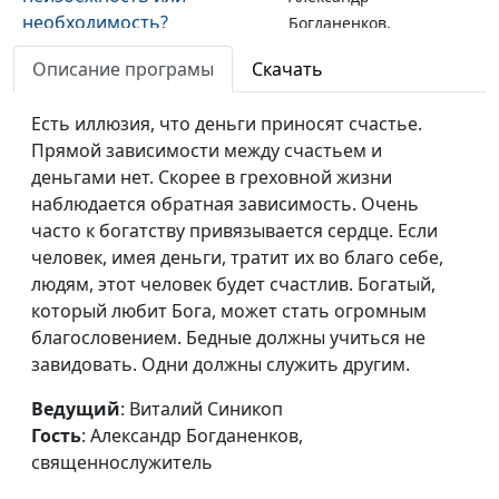
необходимость?
Богданенков,
священнослужитель
Описание програмы
Скачать
Гнев человеческий и гнев
Виталий Синикоп,
#9
Божий
Есть иллюзия, что деньги приносят счастье.
Александр
Прямой зависимости между счастьем и
Богданенков,
деньгами нет. Скорее в греховной жизни
священнослужитель
наблюдается обратная зависимость. Очень
Церковь и культура.
Юлия Синицына,
#9
часто к богатству привязывается сердце. Если
Культура и духовность
Олег Гончаров,
человек, имея деньги, тратит их во благо себе,
магистр богословия,
людям, этот человек будет счастлив. Богатый,
член Совета по
который любит Бога, может стать огромным
взаимодействию с
благословением. Бедные должны учиться не
религиозными
завидовать. Одни должны служить другим.
объединениями при
Ведущий
: Виталий Синикоп
Президенте
Гость
: Александр Богданенков,
Российской
священнослужитель
Федерации