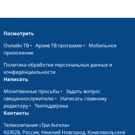
Библия и экологическая
Юлия Синицына,
#9
проблема
Олег Гончаров,
магистр богословия,
член Совета по
взаимодействию с
Посмотреть
религиозными
Онлайн ТВ
•
Архив ТВ программ
•
Мобильное
объединениями при
приложение
Президенте
Российской
Политика обработки персональных данных и
Федерации
конфиденциальности
Написать
Деловая этика
Юлия Синицына,
#9
Олег Гончаров,
Молитвенные просьбы
•
Задать вопрос
магистр богословия,
священнослужителю
•
Написать главному
член Совета по
редактору
•
Техподдержка
взаимодействию с
Контакты
религиозными
объединениями при
Телекомпания «Три Ангела»
Президенте
603028,
Россия, Нижний Новгород,
Комсомольское