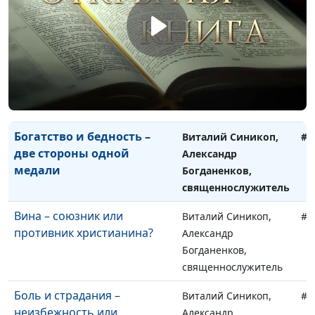
проклятия?
Богданенков,
священнослужитель
Смирение – путь на небеса
Виталий Синикоп,
#9
Александр
Богданенков,
священнослужитель
Богатство и бедность –
Виталий Синикоп,
#9
две стороны одной
Александр
медали
Богданенков,
священнослужитель
Вина – союзник или
Виталий Синикоп,
#9
противник христианина?
Александр
Богданенков,
священнослужитель
Боль и страдания –
Виталий Синикоп,
#9
неизбежность или
Александр