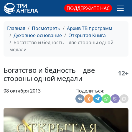
магистр богословия
ПОДДЕРЖИТЕ НАС
Христианские амулеты и
Мария Рожкова,
#9
суеверия
Эдуард Егизарян,
Главная
Посмотреть
Архив ТВ программ
магистр богословия
Духовное основание
Открытая Книга
Богатство и бедность – две стороны одной
Библейские чудеса и
Мария Рожкова,
#9
медали
современность
Эдуард Егизарян,
магистр богословия
Богатство и бедность – две
Что нас ждет после смерти?
Мария Рожкова,
#9
12+
стороны одной медали
Эдуард Егизарян,
магистр богословия
08 октября 2013
Поделиться:
Воскрешение мёртвых
Мария Рожкова,
#9
Эдуард Егизарян,
магистр богословия
Что несет наша речь:
Виталий Синикоп,
#9
благословения или
Александр