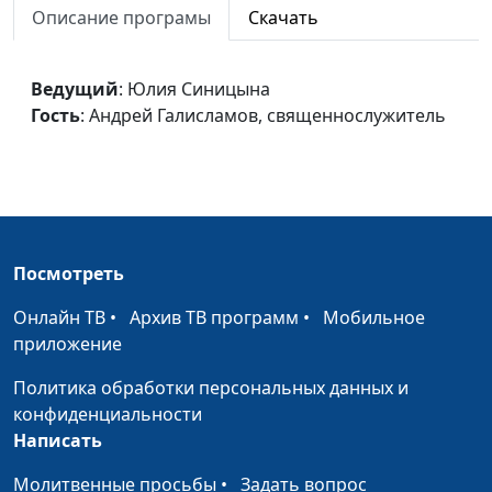
Описание програмы
Скачать
cвященнослужитель
Первые чудеса новой эры
Юлия Синицына,
#8
Ведущий
: Юлия Синицына
Андрей Галисламов,
Гость
: Андрей Галисламов, cвященнослужитель
cвященнослужитель
Бог - Спаситель
Юлия Синицына,
#8
Андрей Галисламов,
cвященнослужитель
Служение Христа: прообраз
Юлия Синицына,
#8
Посмотреть
и реальность
Леонтий Гунько,
священнослужитель,
Онлайн ТВ
•
Архив ТВ программ
•
Мобильное
доктор богословия
приложение
Воскресение Христа
Юлия Синицына,
#8
Политика обработки персональных данных и
Леонтий Гунько,
конфиденциальности
священнослужитель,
Написать
доктор богословия
Молитвенные просьбы
•
Задать вопрос