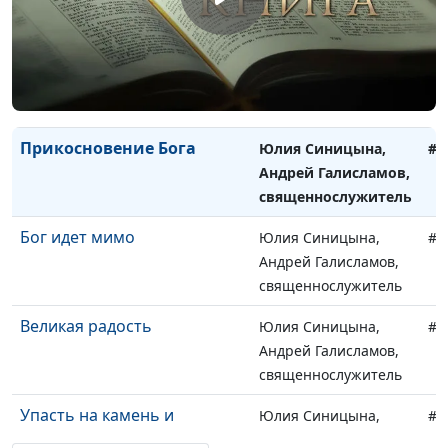
cвященнослужитель
Узкий путь
Юлия Синицына,
#8
Андрей Галисламов,
cвященнослужитель
Прикосновение Бога
Юлия Синицына,
#8
Андрей Галисламов,
cвященнослужитель
Бог идет мимо
Юлия Синицына,
#8
Андрей Галисламов,
cвященнослужитель
Великая радость
Юлия Синицына,
#8
Андрей Галисламов,
cвященнослужитель
Упасть на камень и
Юлия Синицына,
#8
разбиться
Андрей Галисламов,