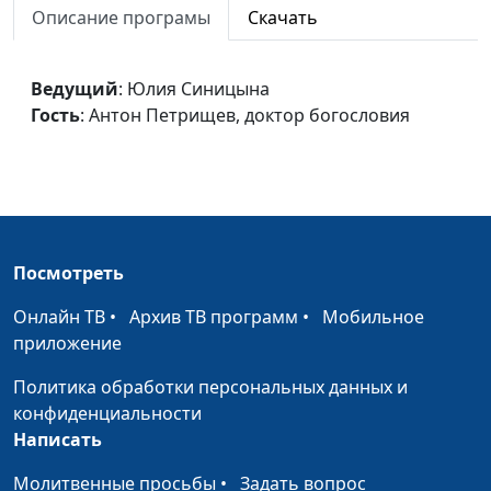
Описание програмы
Скачать
доктор богословия
Мир Евангелия от Иоанна
Юлия Синицына,
#82
Ведущий
: Юлия Синицына
Антон Петрищев,
Гость
: Антон Петрищев, доктор богословия
доктор богословия
Образ и поодобие (вторая
Юлия Синицына,
#82
часть)
Андрей Галисламов,
священнослужитель
Образ и поодобие (первая
Юлия Синицына,
#82
Посмотреть
часть)
Андрей Галисламов,
священнослужитель
Онлайн ТВ
•
Архив ТВ программ
•
Мобильное
приложение
Божий суд
Юлия Синицына,
#82
Андрей Галисламов,
Политика обработки персональных данных и
священнослужитель
конфиденциальности
Написать
Страдания невиновных
Юлия Синицына,
#82
Андрей Галисламов,
Молитвенные просьбы
•
Задать вопрос