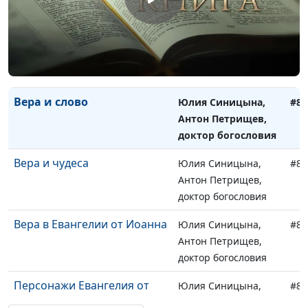
доктор богословия
"Чтобы поверили..."
Юлия Синицына,
#83
Антон Петрищев,
доктор богословия
Вера и слово
Юлия Синицына,
#82
Антон Петрищев,
доктор богословия
Вера и чудеса
Юлия Синицына,
#82
Антон Петрищев,
доктор богословия
Вера в Евангелии от Иоанна
Юлия Синицына,
#82
Антон Петрищев,
доктор богословия
Персонажи Евангелия от
Юлия Синицына,
#82
Иоанна
Антон Петрищев,