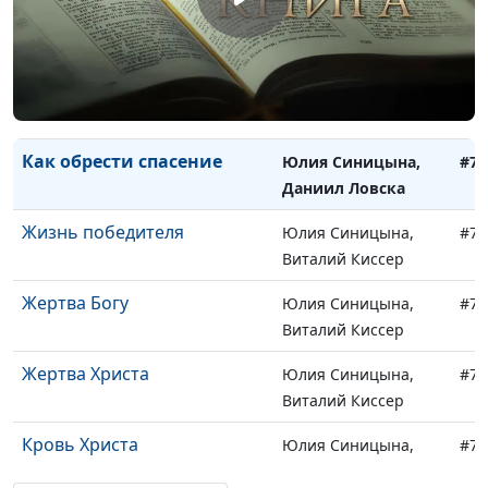
Обязательства перед
Юлия Синицына,
#79
ближними
Даниил Ловска
Дружба с Богом
Юлия Синицына,
#79
Даниил Ловска
Как обрести спасение
Юлия Синицына,
#78
Даниил Ловска
Жизнь победителя
Юлия Синицына,
#78
Виталий Киссер
Жертва Богу
Юлия Синицына,
#78
Виталий Киссер
Жертва Христа
Юлия Синицына,
#78
Виталий Киссер
Кровь Христа
Юлия Синицына,
#78
Виталий Киссер