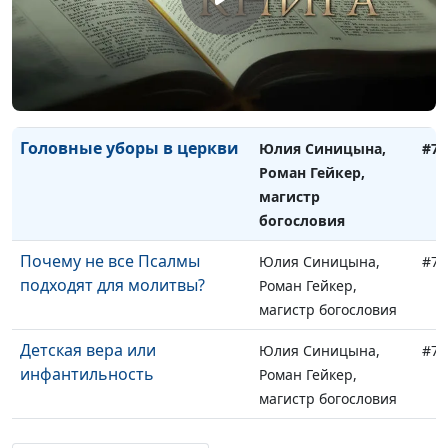
магистр богословия
Притча о работниках в
Юлия Синицына,
#76
винограднике
Николай Синьков,
магистр богословия
Головные уборы в церкви
Юлия Синицына,
#76
Роман Гейкер,
магистр
богословия
Почему не все Псалмы
Юлия Синицына,
#75
подходят для молитвы?
Роман Гейкер,
магистр богословия
Детская вера или
Юлия Синицына,
#75
инфантильность
Роман Гейкер,
магистр богословия
Праведность через веру
Юлия Синицына,
#75