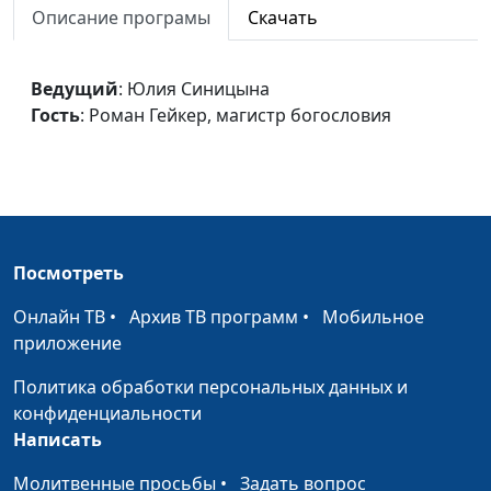
Описание програмы
Скачать
Роман Гейкер,
магистр богословия
Депрессия в книге пророка
Ведущий
: Юлия Синицына
Юлия Синицына,
#75
Иеремии
Гость
: Роман Гейкер, магистр богословия
Роман Гейкер,
магистр богословия
Предназначение церкви
Юлия Синицына,
#75
Роман Гейкер,
магистр богословия
Посмотреть
Профилактика разногласий
Юлия Синицына,
#75
в церкви
Роман Гейкер,
Онлайн ТВ
•
Архив ТВ программ
•
Мобильное
магистр богословия
приложение
«Кризис среднего возраста»
Юлия Синицына,
#75
Политика обработки персональных данных и
в духовной жизни
Роман Гейкер,
конфиденциальности
магистр богословия
Написать
Сомнения и
Юлия Синицына,
#75
Молитвенные просьбы
•
Задать вопрос