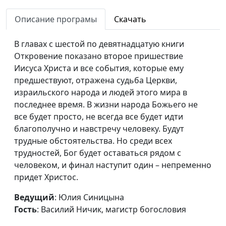
Обращение к христианской
Юлия Синицына,
#73
церкви
Описание програмы
Скачать
Василий Ничик,
магистр богословия
В главах с шестой по девятнадцатую книги
Откровение. Чему
Юлия Синицына,
#73
Откровение показано второе пришествие
надлежит быть вскоре?
Василий Ничик,
Иисуса Христа и все события, которые ему
магистр богословия
предшествуют, отражена судьба Церкви,
израильского народа и людей этого мира в
Благополучие другого
Юлия Синицына,
#73
последнее время. В жизни народа Божьего не
Павел Бондарев,
все будет просто, не всегда все будет идти
священнослужитель
благополучно и навстречу человеку. Будут
трудные обстоятельства. Но среди всех
Победить Голиафа
Юлия Синицына,
#73
трудностей, Бог будет оставаться рядом с
Павел Бондарев,
человеком, и финал наступит один – непременно
священнослужитель
придет Христос.
Испытания и искушения
Юлия Синицына,
#73
Ведущий
: Юлия Синицына
Павел Бондарев,
Гость
: Василий Ничик, магистр богословия
священнослужитель