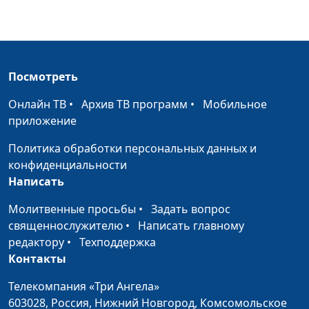
Две формы поклонения
Юлия Синицына,
#73
Богу
Павел Бондарев,
священнослужитель
Божье присутствие
Юлия Синицына,
#73
Посмотреть
Павел Бондарев,
священнослужитель
Онлайн ТВ
•
Архив ТВ программ
•
Мобильное
приложение
Исцеление прокаженных
Юлия Синицына,
#73
Павел Бондарев,
Политика обработки персональных данных и
священнослужитель
конфиденциальности
Написать
Исцеление Неемана
Юлия Синицына,
#72
Молитвенные просьбы
•
Задать вопрос
Павел Бондарев,
священнослужителю
•
Написать главному
священнослужитель
редактору
•
Техподдержка
Чтение и понимание
Виталий Синикоп,
#72
Контакты
Священного Писания
Александр Синицын,
Телекомпания «Три Ангела»
священнослужитель
603028,
Россия, Нижний Новгород,
Комсомольское