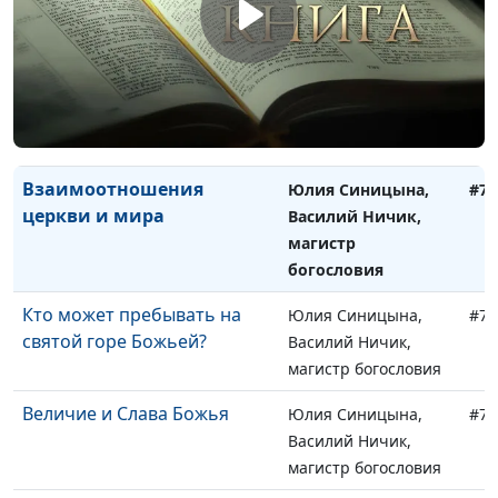
Василий Ничик,
магистр богословия
Сладкая и горькая книга
Юлия Синицына,
#74
Василий Ничик,
магистр богословия
Взаимоотношения
Юлия Синицына,
#74
церкви и мира
Василий Ничик,
магистр
богословия
Кто может пребывать на
Юлия Синицына,
#73
святой горе Божьей?
Василий Ничик,
магистр богословия
Величие и Слава Божья
Юлия Синицына,
#73
Василий Ничик,
магистр богословия