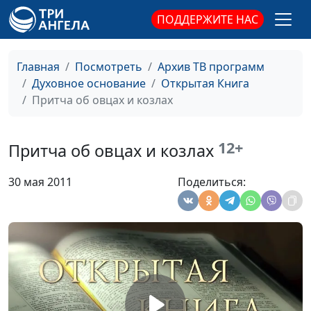
магистр богословия
ПОДДЕРЖИТЕ НАС
Испытание Бога
Юлия Синицына,
#70
Василий Ничик,
Главная
Посмотреть
Архив ТВ программ
магистр богословия
Духовное основание
Открытая Книга
Притча об овцах и козлах
Притча о добром
Юлия Синицына,
#68
самарянине
Руслан Фазлеев,
магистр богословия
12+
Притча об овцах и козлах
Притча о брачном пире
Юлия Синицына,
#68
30 мая 2011
Поделиться:
Руслан Фазлеев,
магистр богословия
Притча о злых и добрых
Юлия Синицына,
#68
рабах
Руслан Фазлеев,
магистр богословия
Притча о десяти девах
Юлия Синицына,
#68
Руслан Фазлеев,