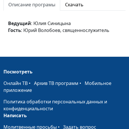
Описание програмы
Скачать
священнослужитель
Родословие Иисуса Христа
Юлия Синицына,
#6
Ведущий
: Юлия Синицына
Юрий Волобоев,
Гость
: Юрий Волобоев, священнослужитель
священнослужитель
Евангелие Царствия
Юлия Синицына,
#6
Юрий Волобоев,
священнослужитель
Поэтика Библии
Виталий Синикоп,
#6
Посмотреть
Николай Синьков
Онлайн ТВ
•
Архив ТВ программ
•
Мобильное
Пост
Виталий Синикоп,
#6
приложение
Николай Синьков
Политика обработки персональных данных и
Молитва
Виталий Синикоп,
#6
конфиденциальности
Николай Синьков
Написать
Богопознание
Виталий Синикоп,
#6
Молитвенные просьбы
•
Задать вопрос