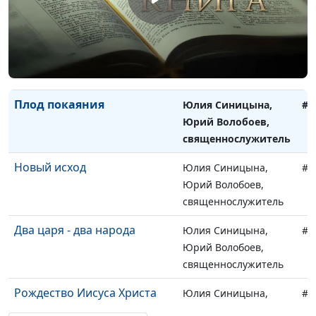
священнослужитель
Крещение Иисуса Христа
Юлия Синицына,
#6
Юрий Волобоев,
священнослужитель
Плод покаяния
Юлия Синицына,
#6
Юрий Волобоев,
священнослужитель
Новый исход
Юлия Синицына,
#6
Юрий Волобоев,
священнослужитель
Два царя - два народа
Юлия Синицына,
#6
Юрий Волобоев,
священнослужитель
Рождество Иисуса Христа
Юлия Синицына,
#6
Юрий Волобоев,