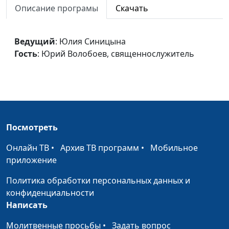
Молитва
Виталий Синикоп,
#6
Описание програмы
Скачать
Николай Синьков
Богопознание
Виталий Синикоп,
#6
Ведущий
: Юлия Синицына
Николай Синьков
Гость
: Юрий Волобоев, священнослужитель
Покаянный псалом
Юлия Синицына,
#6
Эдуард Симинюк,
магистр богословия
Правда о Боге
Юлия Синицына,
#6
Посмотреть
Эдуард Симинюк,
магистр богословия
Онлайн ТВ
•
Архив ТВ программ
•
Мобильное
приложение
Армагеддон
Юлия Синицына,
#6
Эдуард Симинюк,
Политика обработки персональных данных и
магистр богословия
конфиденциальности
Написать
Наши желания
Юлия Синицына,
#6
Эдуард Симинюк,
Молитвенные просьбы
•
Задать вопрос