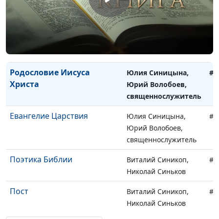
священнослужитель
Рождество Иисуса Христа
Юлия Синицына,
#6
Юрий Волобоев,
священнослужитель
Родословие Иисуса
Юлия Синицына,
#6
Христа
Юрий Волобоев,
священнослужитель
Евангелие Царствия
Юлия Синицына,
#6
Юрий Волобоев,
священнослужитель
Поэтика Библии
Виталий Синикоп,
#6
Николай Синьков
Пост
Виталий Синикоп,
#6
Николай Синьков