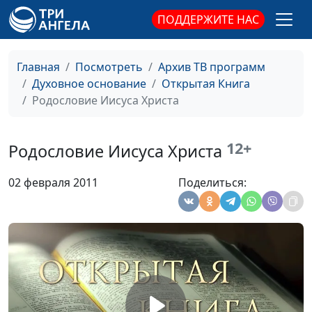
священнослужитель
ПОДДЕРЖИТЕ НАС
Искушения Иисуса Христа
Юлия Синицына,
#6
Юрий Волобоев,
Главная
Посмотреть
Архив ТВ программ
священнослужитель
Духовное основание
Открытая Книга
Родословие Иисуса Христа
Крещение Иисуса Христа
Юлия Синицына,
#6
Юрий Волобоев,
священнослужитель
12+
Родословие Иисуса Христа
Плод покаяния
Юлия Синицына,
#6
02 февраля 2011
Поделиться:
Юрий Волобоев,
священнослужитель
Новый исход
Юлия Синицына,
#6
Юрий Волобоев,
священнослужитель
Два царя - два народа
Юлия Синицына,
#6
Юрий Волобоев,