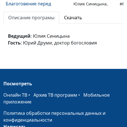
Благоговение перед
Юлия Синицына,
#64
жизнью
Юрий Друми, доктор
Описание програмы
Скачать
богословия
Возможна ли святость в
Юлия Синицына,
#64
современном мире
Ведущий
: Юлия Синицына
Юрий Друми, доктор
Гость
: Юрий Друми, доктор богословия
богословия
Как следовать за Иисусом:
Юлия Синицына,
#63
древнее и современное
Юрий Друми, доктор
понимание
богословия
Борьба с грехом
Юлия Синицына,
#63
Посмотреть
Иван Ильич
Вельгоша,
Онлайн ТВ
•
Архив ТВ программ
•
Мобильное
священнослужитель
приложение
Молиться и не унывать
Юлия Синицына,
#63
Политика обработки персональных данных и
Иван Ильич
конфиденциальности
Вельгоша,
Написать