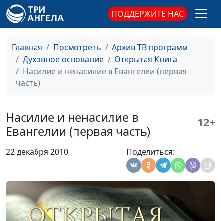
Наша ценность
Юлия Синицына,
#65
ПОДДЕРЖИТЕ НАС
Эдуард Симинюк,
магистр богословия
Главная
Посмотреть
Архив ТВ программ
Причины греха
Юлия Синицына,
#65
Духовное основание
Открытая Книга
Эдуард Симинюк,
Насилие и ненасилие в Евангелии (первая
магистр богословия
часть)
Защита от сил тьмы
Юлия Синицына,
#64
Эдуард Симинюк,
Насилие и ненасилие в
12+
магистр богословия
Евангелии (первая часть)
Стойкость святых
Юлия Синицына,
#64
22 декабря 2010
Поделиться:
Юрий Друми, доктор
богословия
Вера и исцеление в
Юлия Синицына,
#64
Евангелии (вторая часть)
Юрий Друми, доктор
богословия