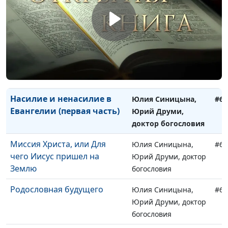
Вера и исцеление в
Юлия Синицына,
#64
Евангелии (первая часть)
Юрий Друми, доктор
богословия
Насилие и ненасилие в
Юлия Синицына,
#64
Евангелии (вторая часть)
Юрий Друми, доктор
богословия
Насилие и ненасилие в
Юлия Синицына,
#64
Евангелии (первая часть)
Юрий Друми,
доктор богословия
Миссия Христа, или Для
Юлия Синицына,
#64
чего Иисус пришел на
Юрий Друми, доктор
Землю
богословия
Родословная будущего
Юлия Синицына,
#64
Юрий Друми, доктор
богословия