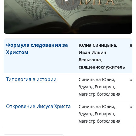
Свои Господу
Юлия Синицына,
#6
Иван Ильич
Вельгоша,
священнослужитель
Формула следования за
Юлия Синицына,
#6
Христом
Иван Ильич
Вельгоша,
священнослужитель
Типология в истории
Синицына Юлия,
#6
Эдуард Егизарян,
магистр богословия
Откровение Иисуса Христа
Синицына Юлия,
#5
Эдуард Егизарян,
магистр богословия
Задача учеников
Синицына Юлия,
#5