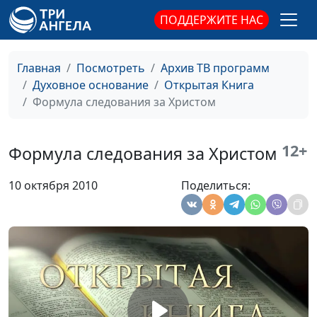
ПОДДЕРЖИТЕ НАС
Утешение в Господе
Юлия Синицына,
#6
Иван Ильич
Вельгоша,
Главная
Посмотреть
Архив ТВ программ
священнослужитель
Духовное основание
Открытая Книга
Приготовление к встрече с
Формула следования за Христом
Юлия Синицына,
#6
Господом
Иван Ильич
Вельгоша,
12+
Формула следования за Христом
священнослужитель
Христианское воспитание
Юлия Синицына,
#6
10 октября 2010
Поделиться:
детей
Иван Ильич
Вельгоша,
священнослужитель
Триумфальная жизнь во
Юлия Синицына,
#6
Христе
Иван Ильич
Вельгоша,
священнослужитель