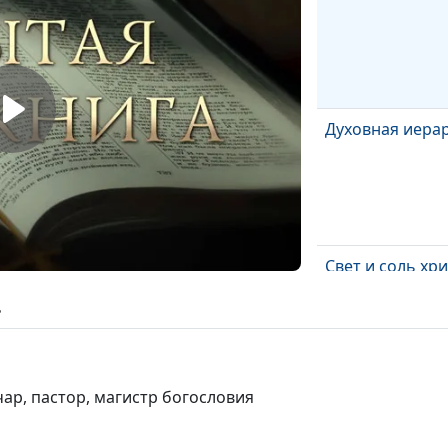
Духовная иера
Свет и соль хр
ь
ар, пастор, магистр богословия
Заповеди счас