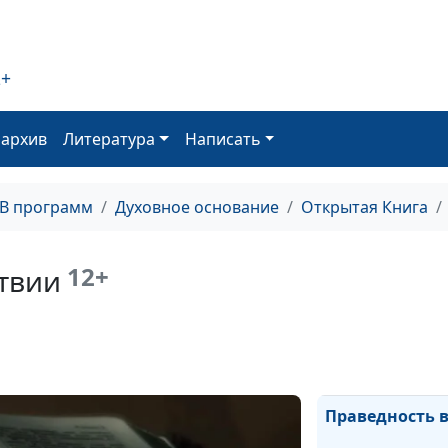
Образец моли
2+
оархив
Литература
Написать
Проявление ре
ТВ программ
Духовное основание
Открытая Книга
12+
твии
Движение впер
Праведность 