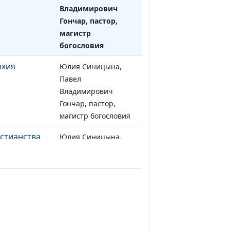
Владимирович
Гончар, пастор,
магистр
богословия
рхия
Юлия Синицына,
#567
Павел
Владимирович
Гончар, пастор,
магистр богословия
истианства
Юлия Синицына,
#566
Павел
Владимирович
Гончар, пастор,
магистр богословия
тья
Юлия Синицына,
#565
Павел