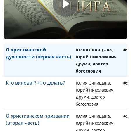
богословия
О христианской духовности
Юлия Синицына,
#55
(вторая часть)
Юрий Николаевич
Друми, доктор
богословия
О христианской
Юлия Синицына,
#55
духовности (первая часть)
Юрий Николаевич
Друми, доктор
богословия
Кто виноват? Что делать?
Юлия Синицына,
#55
Юрий Николаевич
Друми, доктор
богословия
О христианском призвании
Юлия Синицына,
#55
(вторая часть)
Юрий Николаевич
Друми, доктор