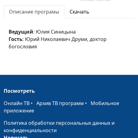
богословия
Описание програмы
Скачать
О христианском призвании
Юлия Синицына,
#54
(первая часть)
Юрий Николаевич
Ведущий
: Юлия Синицына
Друми, доктор
Гость
: Юрий Николаевич Друми, доктор
богословия
богословия
Главное - мудрость
Юлия Синицына,
#54
Юрий Николаевич
Друми, доктор
богословия
Пророчество Даниила
Виталий Синикоп,
#54
Посмотреть
(продолжение)
Ростислав
Онлайн ТВ
•
Архив ТВ программ
•
Мобильное
Волкославский
приложение
Пророчество Даниила
Виталий Синикоп,
#54
Политика обработки персональных данных и
Ростислав
конфиденциальности
Волкославский
Написать