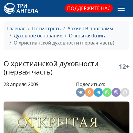
Ростислав
ПОДДЕРЖИТЕ НАС
Волкославский
Род сей не прейдет
Виталий Синикоп,
#55
Главная
Посмотреть
Архив ТВ программ
Ростислав
Духовное основание
Открытая Книга
Волкославский
О христианской духовности (первая часть)
Игры в золотого тельца
Юлия Синицына,
#55
Юрий Николаевич
О христианской духовности
Друми, доктор
12+
(первая часть)
богословия
Язык - что огонь
Юлия Синицына,
#55
28 апреля 2009
Поделиться:
Юрий Николаевич
Друми, доктор
богословия
О христианской духовности
Юлия Синицына,
#55
(третья часть)
Юрий Николаевич
Друми, доктор