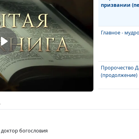
призвании (пе
Главное - мудр
Пророчество Д
(продолжение)
Пророчество Д
ь
Весть третьего
 доктор богословия