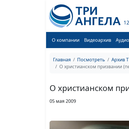
1
О компании
Видеоархив
Ауди
Главная
Посмотреть
Архив 
О христианском призвании (пе
О христианском при
05 мая 2009