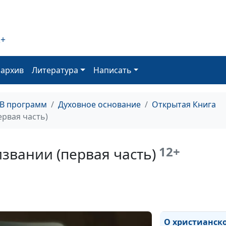
(вторая часть)
2+
О христианской
(первая часть)
оархив
Литература
Написать
ТВ программ
Духовное основание
Открытая Книга
Кто виноват? Ч
рвая часть)
12+
звании (первая часть)
О христианско
(вторая часть)
О христианск