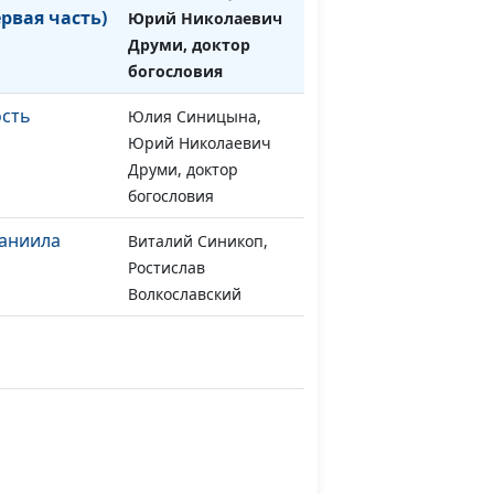
рвая часть)
Юрий Николаевич
Друми, доктор
богословия
ость
Юлия Синицына,
#548
Юрий Николаевич
Друми, доктор
богословия
аниила
Виталий Синикоп,
#547
Ростислав
Волкославский
аниила
Виталий Синикоп,
#546
Ростислав
Волкославский
 ангела 3
Виталий Синикоп,
#545
Ростислав
Волкославский