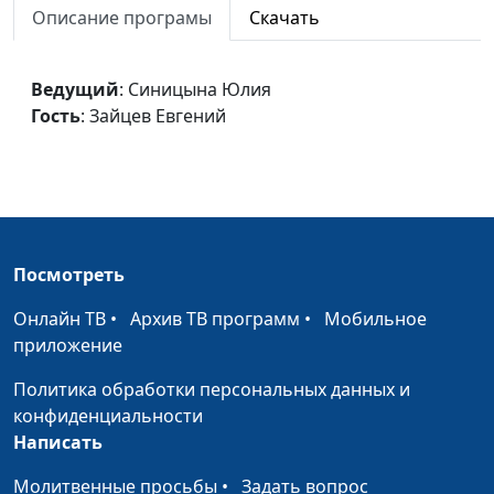
Описание програмы
Скачать
ПРОБЛЕМА МНОГОБОЖИЯ
Синицына Юлия,
#48
Зайцев Евгений
Ведущий
: Синицына Юлия
ИСХОД
Синицына Юлия,
#48
Гость
: Зайцев Евгений
Павел Гончар
ПРИЗВАНИЕ АВРААМА
Синицына Юлия,
#48
Гончар Павел
ВАВИЛОН
Синицына Юлия,
#48
Гончар Павел
Посмотреть
ПОТОП
Синицына Юлия,
#48
Онлайн ТВ
•
Архив ТВ программ
•
Мобильное
Гончар Павел
приложение
ГРЕХОПАДЕНИЕ
Синицына Юлия,
#48
Политика обработки персональных данных и
Гончар Павел
конфиденциальности
Написать
СОТВОРЕНИЕ ЧЕЛОВЕКА
Синицына Юлия,
#48
Молитвенные просьбы
•
Задать вопрос
Гончар Павел