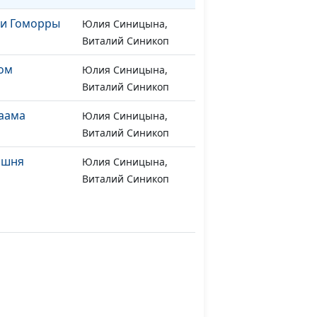
 и Гоморры
Юлия Синицына,
#435
Виталий Синикоп
мом
Юлия Синицына,
#434
Виталий Синикоп
аама
Юлия Синицына,
#433
Виталий Синикоп
ашня
Юлия Синицына,
#432
Виталий Синикоп
Синицына Ю.,
#428
Коржос В.
щения
Синицына Ю.,
#427
Мошкин А..
Синицына Ю.,
#426
Мошкин А..