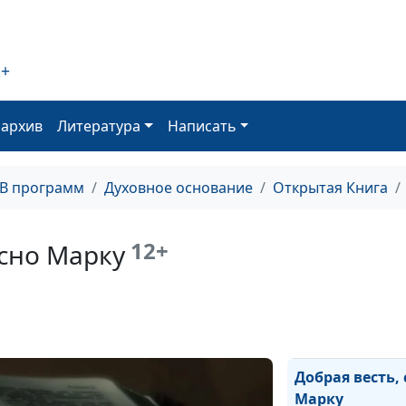
Служение Богу
2+
Чудесные исце
оархив
Литература
Написать
Ученики Христ
ТВ программ
Духовное основание
Открытая Книга
Вера всерьез
12+
асно Марку
Добрая весть д
Новая эра
Добрая весть,
Марку