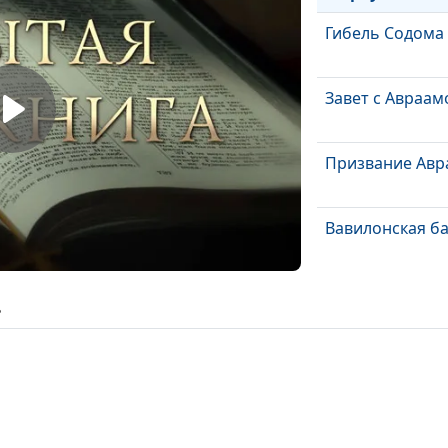
Гибель Содома
Завет с Авраа
Призвание Авр
Вавилонская б
Познание Бога
ь
Служение про
Наш выбор