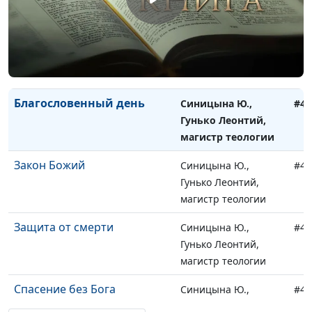
Смысл жизни
Синицына Ю.,
#41
Анисимов Евгений
Смысл страданий
Синицына Ю.,
#41
Анисимов Евгений
Благословенный день
Синицына Ю.,
#41
Гунько Леонтий,
магистр теологии
Закон Божий
Синицына Ю.,
#41
Гунько Леонтий,
магистр теологии
Защита от смерти
Синицына Ю.,
#41
Гунько Леонтий,
магистр теологии
Спасение без Бога
Синицына Ю.,
#41
Гунько Леонтий,