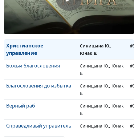
Святейшая вера
Синицына Ю., Юнак
#39
В.
Противостояние
Синицына Ю., Юнак
#39
В.
Христианское
Синицына Ю.,
#39
управление
Юнак В.
Божьи благословения
Синицына Ю., Юнак
#39
В.
Благословения до избытка
Синицына Ю., Юнак
#39
В.
Верный раб
Синицына Ю., Юнак
#39
В.
Справедливый управитель
Синицына Ю., Юнак
#39
В.