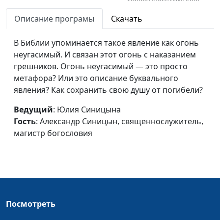
магистр богословия
Описание програмы
Скачать
Геенна огненная. От свалки
Юлия Синицына,
#
до Божьего гнева
В Библии упоминается такое явление как огонь
Александр Синицын,
неугасимый. И связан этот огонь с наказанием
священнослужитель,
грешников. Огонь неугасимый — это просто
магистр богословия
метафора? Или это описание буквального
Ад. Зачем добрый Бог его
Юлия Синицына,
#
явления? Как сохранить свою душу от погибели?
создал?
Александр Синицын,
Ведущий
: Юлия Синицына
священнослужитель,
Гость
: Александр Синицын, священнослужитель,
магистр богословия
магистр богословия
Двое из ларца: символы
Юлия Синицына,
#
Библии
Андрей Юнак,
священнослужитель
Ложь во спасение - не грех?
Юлия Синицына,
#
Андрей Юнак,
Посмотреть
священнослужитель