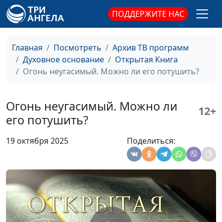
священнослужитель
ПОДДЕРЖИТЕ НАС
Черти — служители света
Юлия Синицына,
#
или тьмы?
Александр Синицын,
Главная
Посмотреть
Архив ТВ программ
священнослужитель,
Духовное основание
Открытая Книга
магистр богословия
Огонь неугасимый. Можно ли его потушить?
Смерть вторая. Конец всех
Юлия Синицына,
#
надежд?
Александр Синицын,
Огонь неугасимый. Можно ли
священнослужитель,
12+
его потушить?
магистр богословия
Страшный суд. День,
Юлия Синицына,
#
19 октября 2025
Поделиться:
который изменит все?
Александр Синицын,
священнослужитель,
магистр богословия
Бессмертные души. Как
Юлия Синицына,
#
живется нечестивым в аду?
Александр Синицын,
священнослужитель,