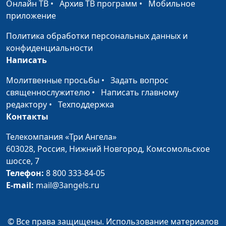
Онлайн ТВ
•
Архив ТВ программ
•
Мобильное
Обзор книги Судей
Юлия Синицына,
#
приложение
Андрей Юнак,
священнослужитель
Политика обработки персональных данных и
конфиденциальности
Зачем мне ходить в
Юлия Синицына,
#
Написать
церковь?
Андрей Юнак,
священнослужитель
Молитвенные просьбы
•
Задать вопрос
священнослужителю
•
Написать главному
Кого нельзя
Юлия Синицына,
#
редактору
•
Техподдержка
приветствовать и пускать в
Андрей Юнак,
Контакты
дом
священнослужитель
Телекомпания «Три Ангела»
Обзор книги Бытие
Юлия Синицына,
#
603028,
Россия, Нижний Новгород,
Комсомольское
Андрей Юнак,
шоссе, 7
священнослужитель
Телефон:
8 800 333-84-05
E-mail:
mail@3angels.ru
Уроки из книги Чисел
Юлия Синицына,
#
Андрей Юнак,
священнослужитель
© Все права защищены. Использование материалов