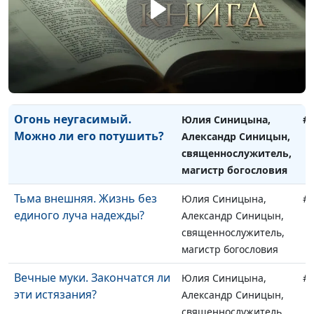
магистр богословия
Дым мучений.
Юлия Синицына,
#
Свидетельство
Александр Синицын,
справедливого суда?
священнослужитель,
магистр богословия
Огонь неугасимый.
Юлия Синицына,
#
Можно ли его потушить?
Александр Синицын,
священнослужитель,
магистр богословия
Тьма внешняя. Жизнь без
Юлия Синицына,
#
единого луча надежды?
Александр Синицын,
священнослужитель,
магистр богословия
Вечные муки. Закончатся ли
Юлия Синицына,
#
эти истязания?
Александр Синицын,
священнослужитель,