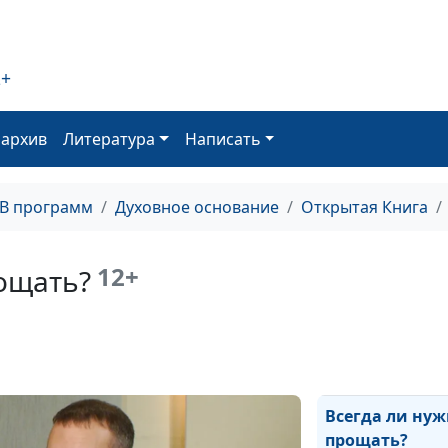
Христос и сама
2+
оархив
Литература
Написать
«Я и Отец — од
ТВ программ
Духовное основание
Открытая Книга
Как относиться
должникам
12+
ощать?
Как не отречьс
Всегда ли нуж
прощать?