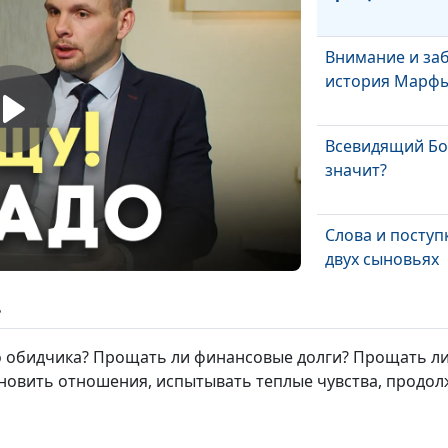
Внимание и заб
история Марфы
Всевидящий Бо
значит?
Слова и поступ
двух сыновьях
ь
Притча о богач
 обидчика? Прощать ли финансовые долги? Прощать ли т
новить отношения, испытывать теплые чувства, продолж
Притча Христа