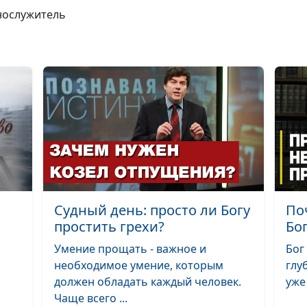
управителе
нослужитель
Причта о блуд
Заблудшая овц
потерянная др
Судный день: просто ли Богу
По
простить грехи?
Бо
Почему много з
мало избранны
Умение прощать - важное и
Бог
необходимое умение, которым
глу
должен обладать каждый человек.
уже
Чаще всего ...
Как проявляет