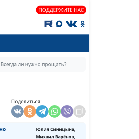
доктор богословия
ПОДДЕРЖИТЕ НАС
рянка
Юлия Синицына,
#1624
Леонтий Гунько,
доктор богословия
но»
Юлия Синицына,
#1623
Леонтий Гунько,
доктор богословия
Всегда ли нужно прощать?
 к
Юлия Синицына,
#1622
Михаил Варёнов,
священнослужитель
я от Христа
Поделиться:
Юлия Синицына,
#1621
Михаил Варёнов,
священнослужитель
но
Юлия Синицына,
#1620
Михаил Варёнов,