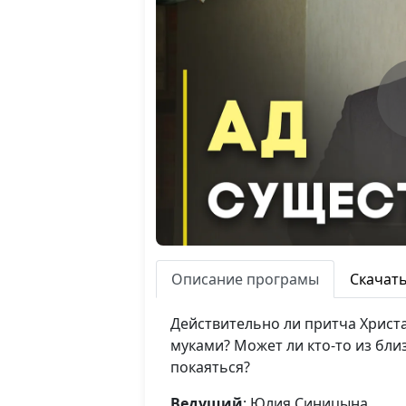
Описание програмы
Скачат
Действительно ли притча Христа
муками? Может ли кто-то из бли
покаяться?
Ведущий
: Юлия Синицына