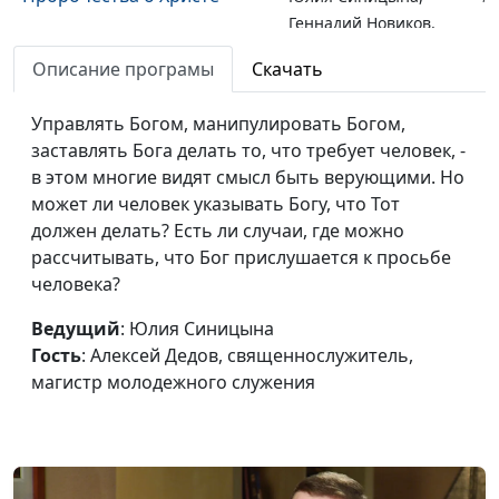
Геннадий Новиков,
священнослужитель
Описание програмы
Скачать
В чьих руках наша судьба?
Юлия Синицына,
#
Управлять Богом, манипулировать Богом,
Геннадий Новиков,
заставлять Бога делать то, что требует человек, -
священнослужитель
в этом многие видят смысл быть верующими. Но
Предсказание, которое
Юлия Синицына,
#
может ли человек указывать Богу, что Тот
сбылось
Геннадий Новиков,
должен делать? Есть ли случаи, где можно
священнослужитель
рассчитывать, что Бог прислушается к просьбе
человека?
Даниил в львином рве:
Юлия Синицына,
#
спасение праведника
Геннадий Новиков,
Ведущий
: Юлия Синицына
священнослужитель
Гость
: Алексей Дедов, священнослужитель,
магистр молодежного служения
Пир Валтасара:
Юлия Синицына,
#
непростительный грех
Геннадий Новиков,
священнослужитель
Пророчество о будущем
Юлия Синицына,
#