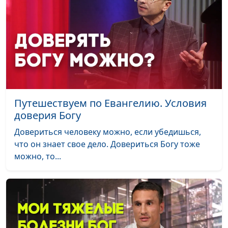
гуманитарного
университета
Почему Иона пошел против
Юлия Синицына,
#
Бога?
Сергей Давидоглу,
библеист, аспирант
Российского
государственного
Путешествуем по Евангелию. Условия
гуманитарного
доверия Богу
университета
Довериться человеку можно, если убедишься,
Миссия или счастье, или
Юлия Синицына,
#
что он знает свое дело. Довериться Богу тоже
Как жили пророки в
Сергей Давидоглу,
можно, то...
Библии?
библеист, аспирант
Российского
государственного
гуманитарного
университета