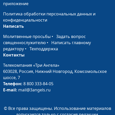
приложение
Вера, которой желает Бог
Юлия Синицына,
#
Политика обработки персональных данных и
Сергей Давидоглу,
конфиденциальности
библеист, аспирант
Написать
Российского
государственного
Молитвенные просьбы
•
Задать вопрос
гуманитарного
священнослужителю
•
Написать главному
университета
редактору
•
Техподдержка
Контакты
Уроки древней истории:
Юлия Синицына,
#
рабство в Израиле
Сергей Давидоглу,
Телекомпания «Три Ангела»
библеист, аспирант
603028,
Россия, Нижний Новгород,
Комсомольское
Российского
шоссе, 7
государственного
Телефон:
8 800 333-84-05
гуманитарного
E-mail:
mail@3angels.ru
университета
Поможет ли Библия
Юлия Синицына,
#
© Все права защищены. Использование материалов
построить счастливую
Сергей Давидоглу,
допускается только с согласия редакции.