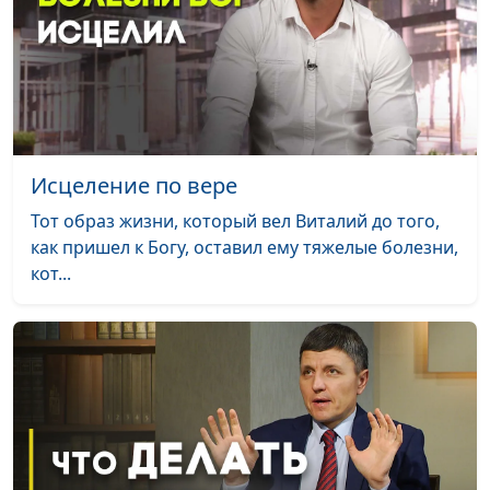
Воздавать ли злом за зло?
Юлия Синицына,
#
Сергей Давидоглу,
библеист, аспирант
Российского
государственного
гуманитарного
университета
Исцеление по вере
История Иосифа: как
Юлия Синицына,
#
Тот образ жизни, который вел Виталий до того,
достичь успеха?
Сергей Давидоглу,
как пришел к Богу, оставил ему тяжелые болезни,
библеист, аспирант
кот...
Российского
государственного
гуманитарного
университета
Исав и Иаков: обман,
Юлия Синицына,
#
приведший к добру
Сергей Давидоглу,
библеист, аспирант