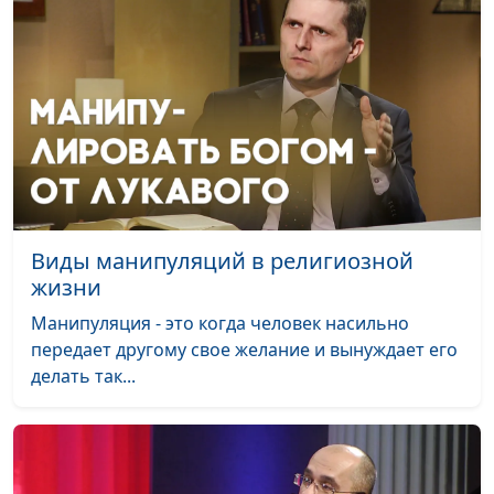
Геннадий Новиков,
священнослужитель
Кому я поклоняюсь?
Юлия Синицына,
#
Геннадий Новиков,
священнослужитель
Сон о будущем
Юлия Синицына,
#
Геннадий Новиков,
священнослужитель
Виды манипуляций в религиозной
жизни
Быть верным своим
Юлия Синицына,
#
принципам
Геннадий Новиков,
Манипуляция - это когда человек насильно
священнослужитель
передает другому свое желание и вынуждает его
делать так...
День Господень: желанный
Юлия Синицына,
#
или страшный?
Сергей Давидоглу,
библеист, аспирант
Российского
государственного