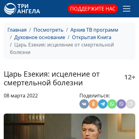
потопа
священнослужитель,
ПОДДЕРЖИТЕ НАС
магистр молодежного
служения
Как принимать правильные
Юлия Синицына,
#
Главная
Посмотреть
Архив ТВ программ
решения?
Алексей Дедов,
Духовное основание
Открытая Книга
священнослужитель,
Царь Езекия: исцеление от смертельной
магистр молодежного
болезни
служения
От неудач — к успеху
Юлия Синицына,
#
Царь Езекия: исцеление от
12+
Алексей Дедов,
смертельной болезни
священнослужитель,
магистр молодежного
08 марта 2022
Поделиться:
служения
Изменить жизнь к лучшему
Юлия Синицына,
#
с помощью Бога
Алексей Дедов,
священнослужитель,
магистр молодежного