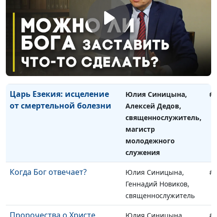
служения
Второй шанс царя Езекии
Юлия Синицына,
#
Алексей Дедов,
священнослужитель,
магистр молодежного
служения
Царь Езекия: исцеление
Юлия Синицына,
#
от смертельной болезни
Алексей Дедов,
священнослужитель,
магистр
молодежного
служения
Когда Бог отвечает?
Юлия Синицына,
#
Геннадий Новиков,
священнослужитель
Пророчества о Христе
Юлия Синицына,
#