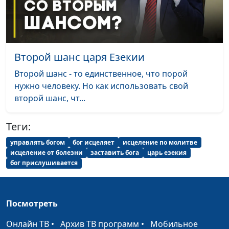
Российского
государственного
гуманитарного
университета
Второй шанс царя Езекии
Ангелы существуют?
Юлия Синицына,
#
Сергей Давидоглу,
Второй шанс - то единственное, что порой
библеист, аспирант
нужно человеку. Но как использовать свой
Российского
второй шанс, чт...
государственного
гуманитарного
Теги:
университета
управлять богом
бог исцеляет
исцеление по молитве
Уроки древней истории:
исцеление от болезни
заставить бога
царь езекия
Юлия Синицына,
#
бог прислушивается
вавилонский плен Израиля
Сергей Давидоглу,
библеист, аспирант
Российского
государственного
Посмотреть
гуманитарного
Онлайн ТВ
•
Архив ТВ программ
•
Мобильное
университета