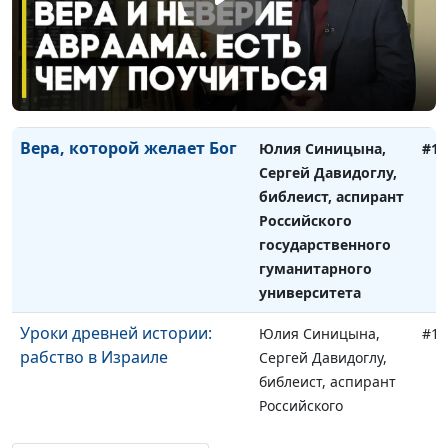
библеист, аспирант
Российского
государственного
гуманитарного
университета
Вера, которой желает Бог
Юлия Синицына,
#14
Сергей Давидоглу,
библеист, аспирант
Российского
государственного
гуманитарного
университета
Уроки древней истории:
Юлия Синицына,
#14
рабство в Израиле
Сергей Давидоглу,
библеист, аспирант
Российского
государственного