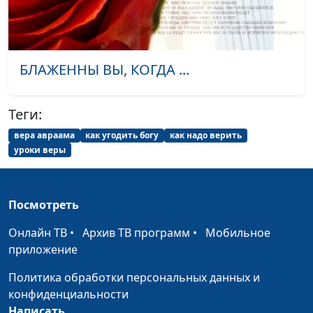
Андрей Качалаба,
священнослужитель,
доктор
практической
БЛАЖЕННЫ ВЫ, КОГДА ...
теологии
Язык мой - враг мой
Юлия Синицына,
#14
Теги:
Андрей Качалаба,
священнослужитель,
вера авраама
как угодить богу
как надо верить
доктор
уроки веры
практической
теологии
Посмотреть
Спасение по вере или по
Юлия Синицына,
#14
делам?
Андрей Качалаба,
Онлайн ТВ
•
Архив ТВ программ
•
Мобильное
священнослужитель,
приложение
доктор
Политика обработки персональных данных и
практической
конфиденциальности
теологии
Написать