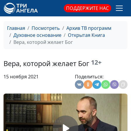
университета
ПОДДЕРЖИТЕ НАС
Исав и Иаков: обман,
Юлия Синицына,
#14
приведший к добру
Сергей Давидоглу,
библеист, аспирант
Главная
Посмотреть
Архив ТВ программ
Российского
Духовное основание
Открытая Книга
государственного
Вера, которой желает Бог
гуманитарного
университета
12+
Вера, которой желает Бог
Ангелы существуют?
Юлия Синицына,
#14
Сергей Давидоглу,
15 ноября 2021
Поделиться:
библеист, аспирант
Российского
государственного
гуманитарного
университета
Уроки древней истории:
Юлия Синицына,
#14
вавилонский плен Израиля
Сергей Давидоглу,