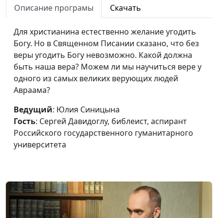
гуманитарного
Описание програмы
Скачать
университета
Для христианина естественно желание угодить
Поможет ли Библия
Юлия Синицына,
#14
Богу. Но в Священном Писании сказано, что без
построить счастливую
Сергей Давидоглу,
веры угодить Богу невозможно. Какой должна
семью?
библеист, аспирант
быть наша вера? Можем ли мы научиться вере у
Российского
одного из самых великих верующих людей
государственного
Авраама?
гуманитарного
университета
Ведущий
: Юлия Синицына
Гость
: Сергей Давидоглу, библеист, аспирант
Утешение Божье в
Юлия Синицына,
#14
Российского государственного гуманитарного
болезнях
Андрей Демидов,
университета
священнослужитель
Миссия Христа: Царство
Юлия Синицына,
#14
Небесное на земле
Андрей Демидов,
священнослужитель
Церковь Божья: что это
Юлия Синицына,
#14