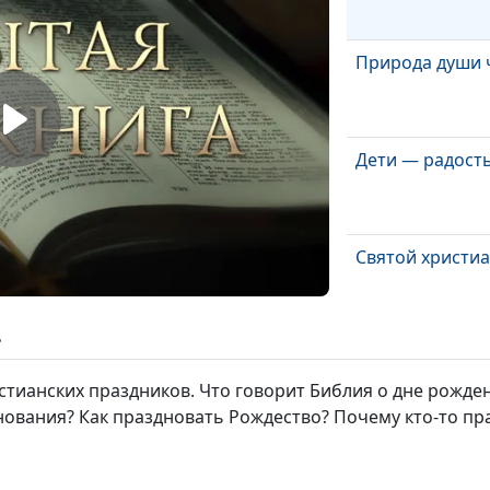
Природа души 
Дети — радост
Святой христи
ь
Зачем нужен м
истианских праздников. Что говорит Библия о дне рожде
ования? Как праздновать Рождество? Почему кто-то праз
Каким должен 
мужчина?