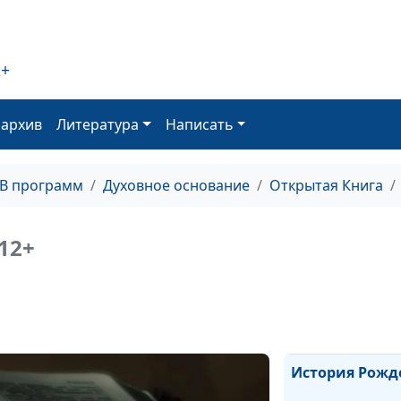
Как обрести с
счастье?
2+
оархив
Литература
Написать
Как пережить г
ТВ программ
Духовное основание
Открытая Книга
Существует ли
между мужчино
12+
женщиной?
Десять запове
История Рожд