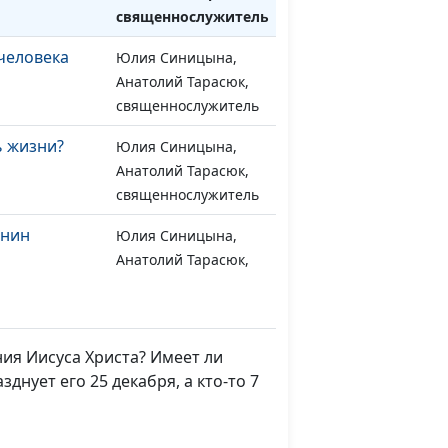
священнослужитель
человека
Юлия Синицына,
#1450
Анатолий Тарасюк,
священнослужитель
ь жизни?
Юлия Синицына,
#1449
Анатолий Тарасюк,
священнослужитель
анин
Юлия Синицына,
#1448
Анатолий Тарасюк,
священнослужитель
уж?
Юлия Синицына,
#1447
Анатолий Тарасюк,
ния Иисуса Христа? Имеет ли
священнослужитель
днует его 25 декабря, а кто-то 7
быть
Юлия Синицына,
#1446
Анатолий Тарасюк,