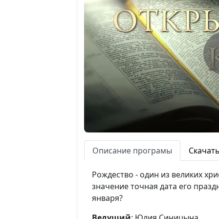
Описание програмы
Скачат
Рождество - один из великих хр
значение точная дата его праздн
января?
Ведущий
: Юлия Синицына