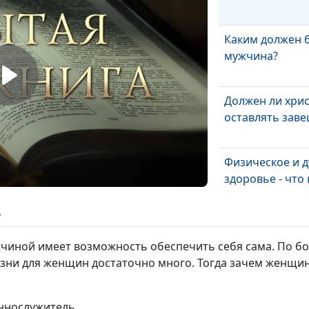
Каким должен 
мужчина?
Должен ли хри
оставлять зав
Физическое и 
здоровье - что
ь
Таинство прич
чиной имеет возможность обеспечить себя сама. По бо
зни для женщин достаточно много. Тогда зачем женщи
Безопасная жи
мире: миф или
еннослужитель