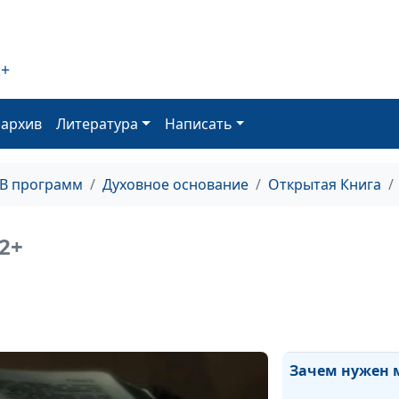
История Рожде
2+
оархив
Литература
Написать
Природа души 
ТВ программ
Духовное основание
Открытая Книга
Дети — радост
2+
Святой христи
Зачем нужен 