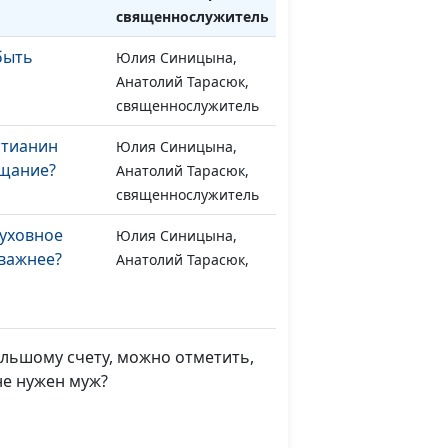
священнослужитель
быть
Юлия Синицына,
#1446
Анатолий Тарасюк,
священнослужитель
стианин
Юлия Синицына,
#1445
ещание?
Анатолий Тарасюк,
священнослужитель
духовное
Юлия Синицына,
#1444
 важнее?
Анатолий Тарасюк,
священнослужитель
астия
Юлия Синицына,
#1443
Анатолий Тарасюк,
льшому счету, можно отметить,
священнослужитель
не нужен муж?
знь в нашем
Юлия Синицына,
#1442
 будущая
Сергей Никулин,