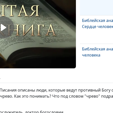
Библейская ан
Сердце челове
Библейская ана
человека
Библейская ан
ь
Голова человек
Писания описаны люди, которые ведут противный Богу 
 чрево. Как это понимать? Что под словом "чрево" под
Кого и почему 
из храма?
нослужитель, доктор богословии