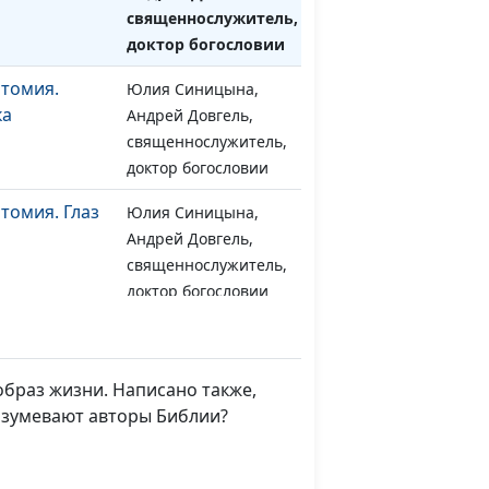
священнослужитель,
доктор богословии
атомия.
Юлия Синицына,
#1434
ка
Андрей Довгель,
священнослужитель,
доктор богословии
томия. Глаз
Юлия Синицына,
#1433
Андрей Довгель,
священнослужитель,
доктор богословии
атомия.
Юлия Синицына,
#1432
а
Андрей Довгель,
священнослужитель,
образ жизни. Написано также,
доктор богословии
разумевают авторы Библии?
Иисус изгнал
Юлия Синицына,
#1413
Вадим Кочкарев,