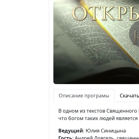
Описание програмы
Скачат
В одном из текстов Священного 
что богом таких людей является
Ведущий
: Юлия Синицына
Гость
: Андрей Довгель, священ