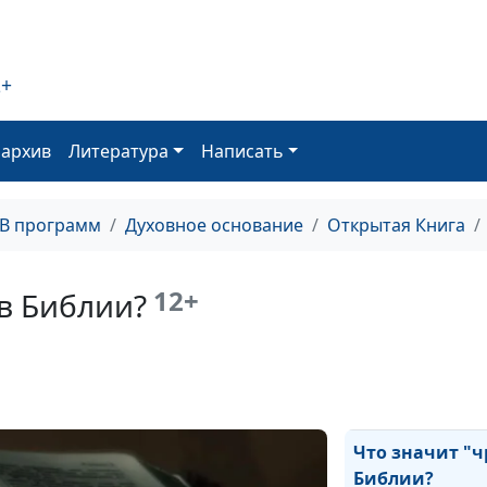
Греховность - э
поразивший вс
2+
Как избавиться
беспокойства?
оархив
Литература
Написать
Символ ног в Б
ТВ программ
Духовное основание
Открытая Книга
12+
 в Библии?
Библейская ан
Внутренности 
Что значит "ч
Библии?