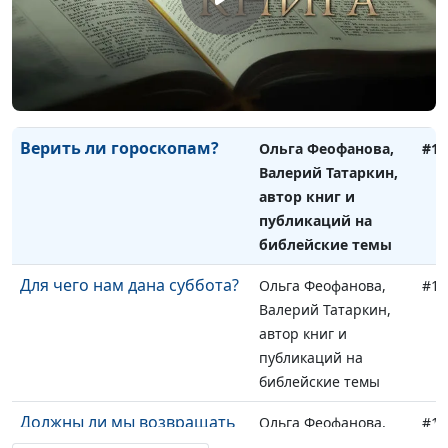
Когда появился Божий
Ольга Феофанова,
#13
Закон?
Валерий Татаркин,
автор книг и
публикаций на
библейские темы
Верить ли гороскопам?
Ольга Феофанова,
#13
Валерий Татаркин,
автор книг и
публикаций на
библейские темы
Для чего нам дана суббота?
Ольга Феофанова,
#13
Валерий Татаркин,
автор книг и
публикаций на
библейские темы
Должны ли мы возвращать
Ольга Феофанова,
#13
десятину?
Валерий Татаркин,