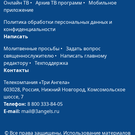
Онлайн ТВ
•
Архив ТВ программ
•
Мобильное
священнослужитель
приложение
Социальная
Юлия Синицына,
#
Политика обработки персональных данных и
несправедливость. Почему
Евгений Марьян,
конфиденциальности
так и до каких пор?
священнослужитель
Написать
Приятная речь – сотовый
Юлия Синицына,
#
Молитвенные просьбы
•
Задать вопрос
мёд
Евгений Марьян,
священнослужителю
•
Написать главному
священнослужитель
редактору
•
Техподдержка
Контакты
В чем одна из причин
Юлия Синицына,
#
потери покоя?
Евгений Марьян,
Телекомпания «Три Ангела»
священнослужитель
603028,
Россия, Нижний Новгород,
Комсомольское
шоссе, 7
Как победить лень?
Юлия Синицына,
#
Телефон:
8 800 333-84-05
Евгений Марьян,
E-mail:
mail@3angels.ru
священнослужитель
Как сочетаются
Юлия Синицына,
#
долгоденствие и богатство?
© Все права защищены. Использование материалов
Евгений Марьян,