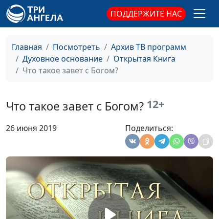
ПОДДЕРЖИТЕ НАС
Причины болезней и
Юлия Синицына,
#
источник исцеления
Валерий Яганов,
священнослужитель,
Главная
Посмотреть
Архив ТВ программ
магистр богословия
Духовное основание
Открытая Книга
Страдания – признак
Что такое завет с Богом?
Юлия Синицына,
#
благочестия?
Валерий Яганов,
священнослужитель,
12+
Что такое завет с Богом?
магистр богословия
Как встретить Бога?
Юлия Синицына,
#
26 июня 2019
Поделиться:
Валерий Яганов,
священнослужитель,
магистр богословия
Пост: внутреннее смирение
Юлия Синицына,
#
или голодовка?
Валерий Яганов,
священнослужитель,
магистр богословия