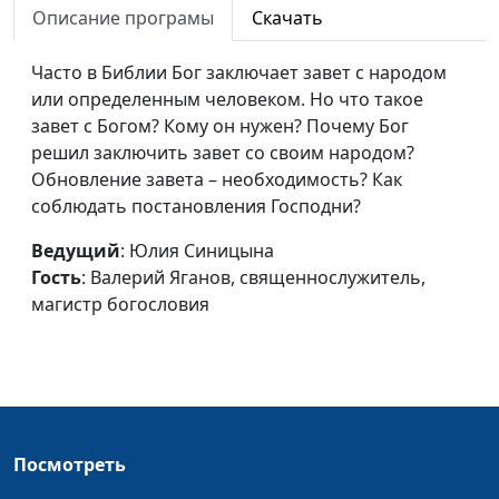
Описание програмы
Скачать
Как не бояться Бога?
Юлия Синицына,
#
Часто в Библии Бог заключает завет с народом
Валерий Яганов,
или определенным человеком. Но что такое
священнослужитель,
завет с Богом? Кому он нужен? Почему Бог
магистр богословия
решил заключить завет со своим народом?
Подобные Богу
Юлия Синицына,
#
Обновление завета – необходимость? Как
Евгений Марьян,
соблюдать постановления Господни?
священнослужитель
Ведущий
: Юлия Синицына
Когда молитва не
Юлия Синицына,
#
Гость
: Валерий Яганов, священнослужитель,
поднимается выше
Евгений Марьян,
магистр богословия
потолка?
священнослужитель
Как относиться к врагам?
Юлия Синицына,
#
Евгений Марьян,
священнослужитель
Посмотреть
Куда и на что смотрят твои
Юлия Синицына,
#
глаза?
Евгений Марьян,