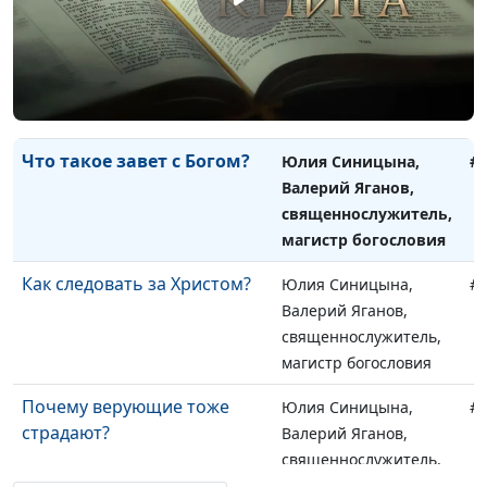
Соль земли: настоящее
Юлия Синицына,
#
христианство
Валерий Яганов,
священнослужитель,
магистр богословия
Что такое завет с Богом?
Юлия Синицына,
#
Валерий Яганов,
священнослужитель,
магистр богословия
Как следовать за Христом?
Юлия Синицына,
#
Валерий Яганов,
священнослужитель,
магистр богословия
Почему верующие тоже
Юлия Синицына,
#
страдают?
Валерий Яганов,
священнослужитель,
магистр богословия