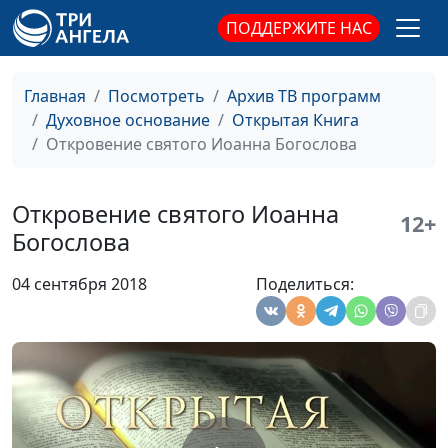
доктор практического
ПОДДЕРЖИТЕ НАС
богословия
Библейская суббота
Юлия Синицына,
#
Армен Матевосян,
Главная
Посмотреть
Архив ТВ программ
священнослужитель,
Духовное основание
Открытая Книга
доктор практического
Откровение святого Иоанна Богослова
богословия
Противление Богу и его
Юлия Синицына,
#
Откровение святого Иоанна
12+
последствия
Армен Матевосян,
Богослова
священнослужитель,
доктор практического
04 сентября 2018
Поделиться:
богословия
Божье отношение к
Юлия Синицына,
#
разводам
Армен Матевосян,
священнослужитель,
доктор практического
богословия