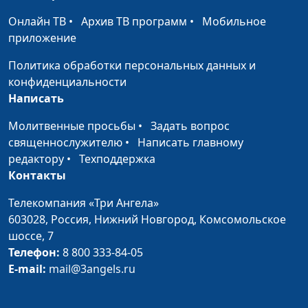
в вере
Армен Матевосян,
Онлайн ТВ
•
Архив ТВ программ
•
Мобильное
священнослужитель,
приложение
доктор практического
богословия
Политика обработки персональных данных и
конфиденциальности
Правила верующего
Юлия Синицына,
#
Написать
человека
Армен Матевосян,
священнослужитель,
Молитвенные просьбы
•
Задать вопрос
доктор практического
священнослужителю
•
Написать главному
богословия
редактору
•
Техподдержка
Контакты
Каким будет пришествие
Юлия Синицына,
#
Бога?
Армен Матевосян,
Телекомпания «Три Ангела»
священнослужитель,
603028,
Россия, Нижний Новгород,
Комсомольское
доктор практического
шоссе, 7
богословия
Телефон:
8 800 333-84-05
E-mail:
mail@3angels.ru
Мир, который дает Иисус
Юлия Синицына,
#
Василий Стефанив,
священнослужитель,