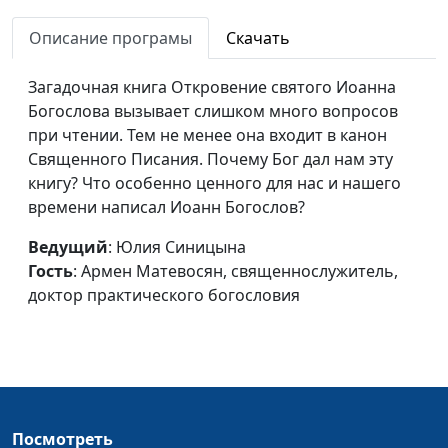
Суд Божий
Юлия Синицына,
#
Описание програмы
Скачать
Армен Матевосян,
священнослужитель,
Загадочная книга Откровение святого Иоанна
доктор практического
Богослова вызывает слишком много вопросов
богословия
при чтении. Тем не менее она входит в канон
Когда наступит последнее
Священного Писания. Почему Бог дал нам эту
Юлия Синицына,
#
время?
книгу? Что особенно ценного для нас и нашего
Армен Матевосян,
времени написал Иоанн Богослов?
священнослужитель,
доктор практического
Ведущий
: Юлия Синицына
богословия
Гость
: Армен Матевосян, священнослужитель,
Как понять книгу
доктор практического богословия
Юлия Синицына,
#
Откровение?
Армен Матевосян,
священнослужитель,
доктор практического
богословия
Наставление близких людей
Юлия Синицына,
#
Посмотреть