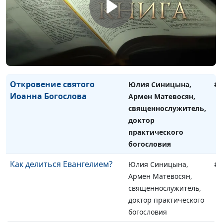
Христианство - атмосфера
Юлия Синицына,
#
принятия
Армен Матевосян,
священнослужитель,
доктор практического
богословия
Откровение святого
Юлия Синицына,
#
Иоанна Богослова
Армен Матевосян,
священнослужитель,
доктор
практического
богословия
Как делиться Евангелием?
Юлия Синицына,
#
Армен Матевосян,
священнослужитель,
доктор практического
богословия