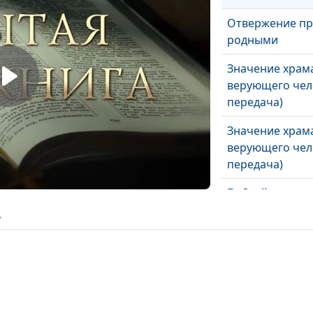
Отвержение пр
родными
Значение храм
верующего чело
передача)
Значение храм
верующего чело
передача)
Библейское по
счастья
ь
Христианская 