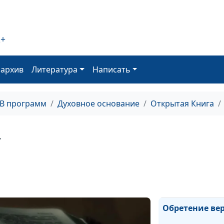
Рождество Иису
2+
Жажда истинно
оархив
Литература
Написать
Бог умер ?!
ТВ программ
Духовное основание
Открытая Книга
Духовная жажд
+
Вера и призва
Вера и послуш
Обретение ве