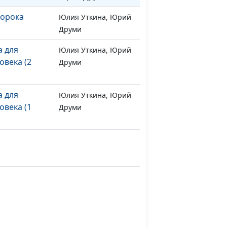
орока
Юлия Уткина, Юрий
#128
Друми
а для
Юлия Уткина, Юрий
#127
века (2
Друми
а для
Юлия Уткина, Юрий
#126
века (1
Друми
нимание
Юлия Уткина,
#123
Александр
Лисичный
свобода
Юлия Уткина,
#122
Александр
Лисичный